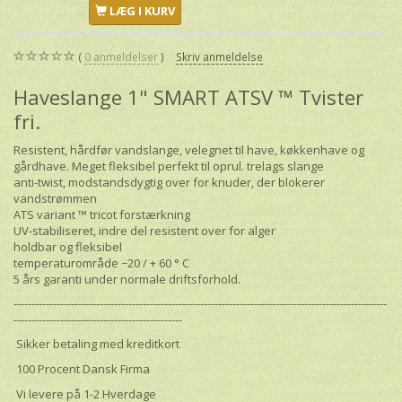
LÆG I KURV
0
anmeldelser
Skriv anmeldelse
Haveslange 1" SMART ATSV ™ Tvister
fri.
Resistent, hårdfør vandslange, velegnet til have, køkkenhave og
gårdhave. Meget fleksibel perfekt til oprul. trelags slange
anti-twist, modstandsdygtig over for knuder, der blokerer
vandstrømmen
ATS variant ™ tricot forstærkning
UV-stabiliseret, indre del resistent over for alger
holdbar og fleksibel
temperaturområde −20 / + 60 ° С
5 års garanti under normale driftsforhold.
--------------------------------------------------------------------------------------------------------
-----------------------------------------------
Sikker betaling med kreditkort
100 Procent Dansk Firma
Vi levere på 1-2 Hverdage