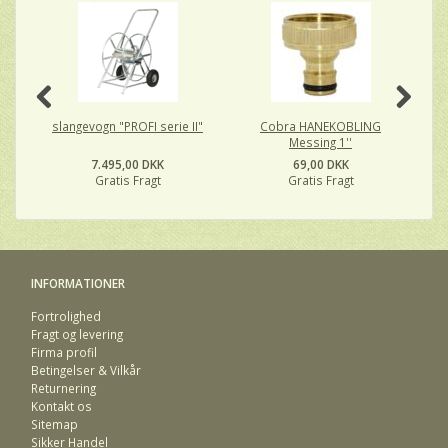
slangevogn "PROFI serie II"
Cobra HANEKOBLING
C
Messing 1''
7.495,00 DKK
69,00 DKK
Gratis Fragt
Gratis Fragt
INFORMATIONER
Fortrolighed
Fragt og levering
Firma profil
Betingelser & Vilkår
Returnering
Kontakt os
Sitemap
Sikker Handel