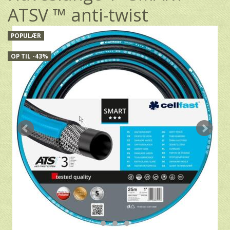
ATSV ™ anti-twist
POPULÆR
OP TIL -43%