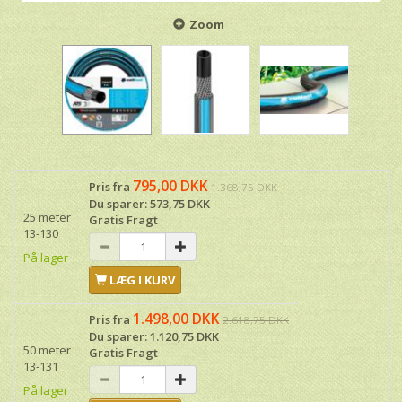
Zoom
795,00 DKK
Pris fra
1.368,75 DKK
Du sparer:
573,75 DKK
25 meter
Gratis Fragt
13-130
På lager
LÆG I KURV
1.498,00 DKK
Pris fra
2.618,75 DKK
Du sparer:
1.120,75 DKK
50 meter
Gratis Fragt
13-131
På lager