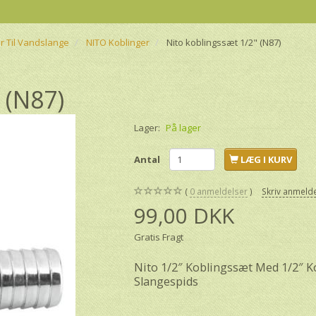
r Til Vandslange
NITO Koblinger
Nito koblingssæt 1/2" (N87)
 (N87)
Lager:
På lager
Antal
LÆG I KURV
0
anmeldelser
Skriv anmeld
99,00 DKK
Gratis Fragt
Nito 1/2″ Koblingssæt Med 1/2″ 
Slangespids