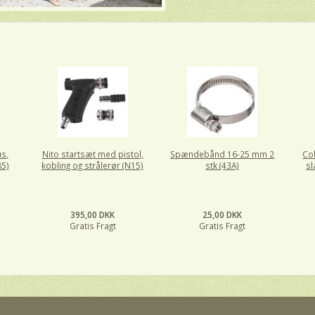
us,
Nito startsæt med pistol,
Spændebånd 16-25 mm 2
Co
85)
kobling og strålerør (N15)
stk (43A)
sl
395,00 DKK
25,00 DKK
Gratis Fragt
Gratis Fragt