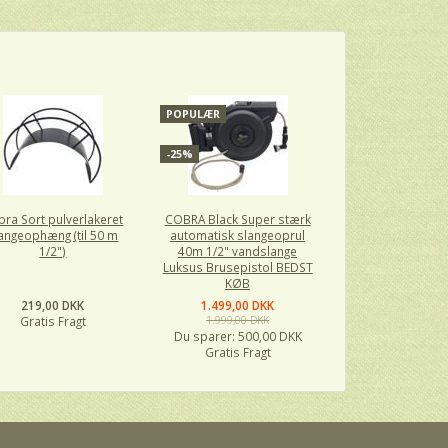
POPULÆR
-25%
bra Sort pulverlakeret
COBRA Black Super stærk
angeophæng (til 50 m
automatisk slangeoprul
1/2")
40m 1/2" vandslange
Luksus Brusepistol BEDST
KØB
219,00 DKK
1.499,00 DKK
Gratis Fragt
1.999,00 DKK
Du sparer:
500,00 DKK
Gratis Fragt