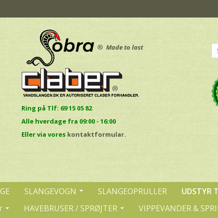
®
Made to last
Ring på Tlf: 69 15 05 82
Alle hverdage fra 09:00 - 16:00
E
ller via vores
kontaktformular.
NGE
SLANGEVOGN
SLANGEOPRULLER
UDSTYR 
r
HAVEBRUSER / SPRØJTER
VIPPEVANDER & SPR