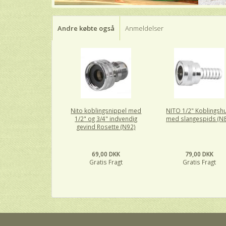
Andre købte også
Anmeldelser
Nito koblingsnippel med
NITO 1/2" Koblingsh
1/2" og 3/4" indvendig
med slangespids (N
gevind Rosette (N92)
69,00 DKK
79,00 DKK
Gratis Fragt
Gratis Fragt