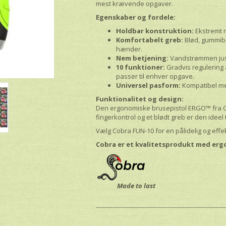
mest krævende opgaver.
Egenskaber og fordele:
Holdbar konstruktion:
Ekstremt r
Komfortabelt greb:
Blød, gummibe
hænder.
Nem betjening:
Vandstrømmen just
10 funktioner:
Gradvis regulering 
passer til enhver opgave.
Universel pasform:
Kompatibel med
Funktionalitet og design:
Den ergonomiske brusepistol ERGO™ fra C
fingerkontrol og et blødt greb er den ideel
Vælg Cobra FUN-10 for en pålidelig og effek
Cobra er et kvalitetsprodukt med ergo
Made to last
----------------------------------------------------------------