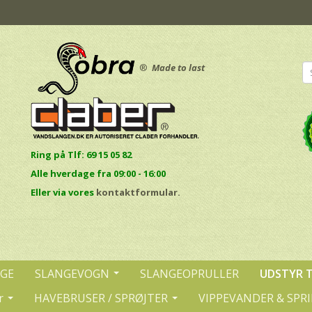
®
Made to last
Ring på Tlf: 69 15 05 82
Alle hverdage fra 09:00 - 16:00
E
ller via vores
kontaktformular.
NGE
SLANGEVOGN
SLANGEOPRULLER
UDSTYR 
r
HAVEBRUSER / SPRØJTER
VIPPEVANDER & SPR