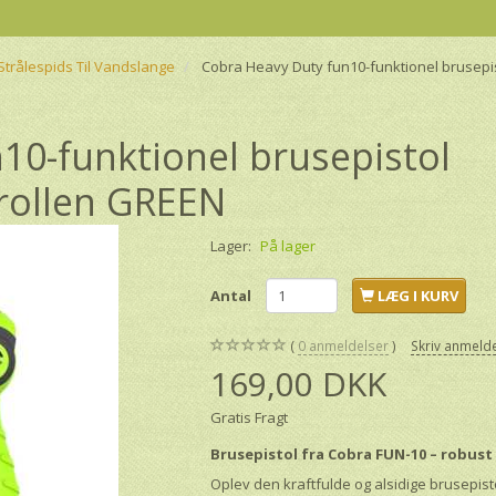
Strålespids Til Vandslange
Cobra Heavy Duty fun10-funktionel brusep
10-funktionel brusepistol
rollen GREEN
Lager:
På lager
Antal
LÆG I KURV
0
anmeldelser
Skriv anmeld
169,00 DKK
Gratis Fragt
Brusepistol fra Cobra FUN-10 – robust
Oplev den kraftfulde og alsidige brusepisto