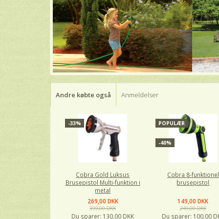
Andre købte også
Anmeldelser
-33%
POPULÆR
-40%
Cobra Gold Luksus
Cobra 8-funktionel
Brusepistol Multi-funktion i
brusepistol
metal
269,00 DKK
149,00 DKK
399,00 DKK
249,00 DKK
Du sparer:
130,00 DKK
Du sparer:
100,00 D