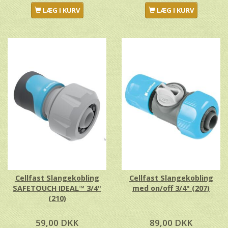
LÆG I KURV
LÆG I KURV
Cellfast Slangekobling
Cellfast Slangekobling
SAFETOUCH IDEAL™ 3/4"
med on/off 3/4" (207)
(210)
59,00 DKK
89,00 DKK