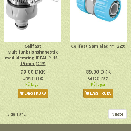
Cellfast
Cellfast Samleled 1" (229)
Multifunktionshanestik
med klemring IDEAL ™ 15 -
19 mm (213)
99,00 DKK
89,00 DKK
Gratis Fragt
Gratis Fragt
På lager
På lager
LÆG I KURV
LÆG I KURV
Side 1 af 2
Næste