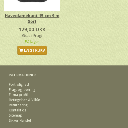
Haveplænekant 15 cm 9 m
Sort
129,00 DKK
Gratis Fragt
På lager
LÆG I KURV
INFORMATIONER
Fortrolighed
Fragt og levering
Firma profil
Betingelser & Vilkår
Returnering
Kontakt os
Sitemap
Sikker Handel