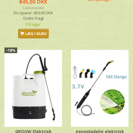
845,00 DKK
1.295,00 DKK
Du sparer:
450,00 DKK
Gratis Fragt
På lager
LÆG I KURV
-18%
GROUW Elektrisk
genopladelig elektrisk