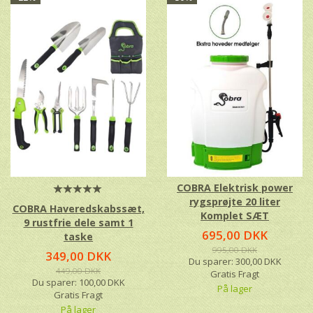
COBRA Elektrisk power
rygsprøjte 20 liter
COBRA Haveredskabssæt,
Komplet SÆT
9 rustfrie dele samt 1
695,00 DKK
taske
995,00 DKK
349,00 DKK
Du sparer:
300,00 DKK
449,00 DKK
Gratis Fragt
Du sparer:
100,00 DKK
På lager
Gratis Fragt
På lager