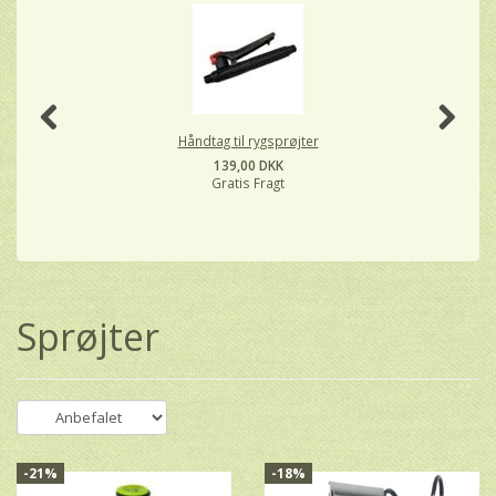
-
Håndtag til rygsprøjter
139,00 DKK
Gratis Fragt
Sprøjter
-21%
-18%