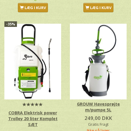
LÆG I KURV
LÆG I KURV
-35%
GROUW Havesprøjte
m/pumpe 5L
COBRA Elektrisk power
249,00 DKK
Trolley 20 liter Komplet
SÆT
Gratis Fragt
Ikke på lager