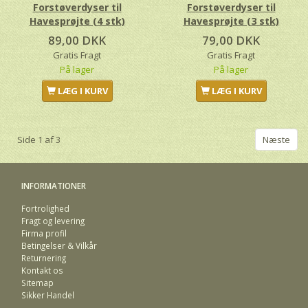
Forstøverdyser til
Forstøverdyser til
Havesprøjte (4 stk)
Havesprøjte (3 stk)
89,00 DKK
79,00 DKK
Gratis Fragt
Gratis Fragt
På lager
På lager
LÆG I KURV
LÆG I KURV
Side 1 af 3
Næste
INFORMATIONER
Fortrolighed
Fragt og levering
Firma profil
Betingelser & Vilkår
Returnering
Kontakt os
Sitemap
Sikker Handel