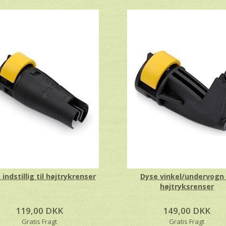
dstrålepistol med
Adapter til KARCHER lanse
Højtryksrense
ol til højtryksrenser
 komplet
5,00 DKK
119,00 DKK
tis Fragt
Gratis Fragt
Du sp
indstillig til højtrykrenser
Dyse vinkel/undervogn t
højtryksrenser
119,00 DKK
149,00 DKK
Gratis Fragt
Gratis Fragt