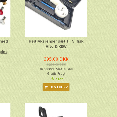
 med
Højtryksrenser sæt til Nilfisk
Alto & KEW
plet
395,00 DKK
1.295,00 DKK
Du sparer:
900,00 DKK
Gratis Fragt
På lager
LÆG I KURV