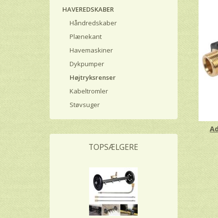
HAVEREDSKABER
Håndredskaber
Plænekant
Havemaskiner
Dykpumper
Højtryksrenser
Kabeltromler
Støvsuger
Ad
TOPSÆLGERE