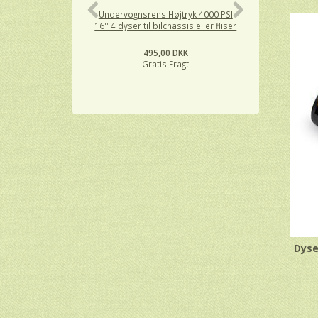
Undervognsrens Højtryk 4000 PSI
Højtryksvan
16'' 4 dyser til bilchassis eller fliser
rørsprøjtepist
SÆT
495,00 DKK
39
Gratis Fragt
Gra
Dyse 