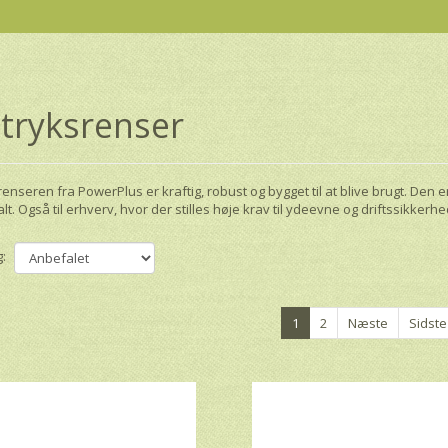
tryksrenser
enseren fra PowerPlus er kraftig, robust og bygget til at blive brugt. Den er 
t. Også til erhverv, hvor der stilles høje krav til ydeevne og driftssikkerhe
:
1
2
Næste
Sidste