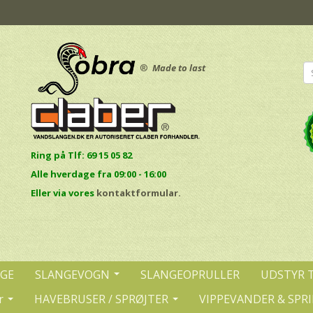
®
Made to last
Ring på Tlf: 69 15 05 82
Alle hverdage fra 09:00 - 16:00
E
ller via vores
kontaktformular.
NGE
SLANGEVOGN
SLANGEOPRULLER
UDSTYR 
r
HAVEBRUSER / SPRØJTER
VIPPEVANDER & SPR