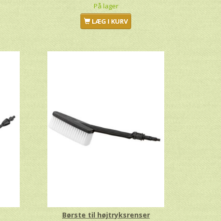
På lager
LÆG I KURV
Børste til højtryksrenser