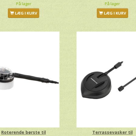
På lager
På lager
LÆG I KURV
LÆG I KURV
Roterende børste til
Terrassevasker til