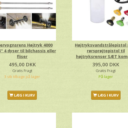
ervognsrens Højtryk 4000
Højtryksvandstrålepistol
'' 4 dyser til bilchassis eller
rørsprøjtepistol til
fliser
højtryksrenser SÆT kom
495,00 DKK
395,00 DKK
Gratis Fragt
Gratis Fragt
3 stk tilbage på lager
På lager
LÆG I KURV
LÆG I KURV