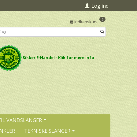
Log ind
0
Indkøbskurv
Sikker E-Handel - Klik for mere info
TIL VANDSLANGER
INKLER
TEKNISKE SLANGER