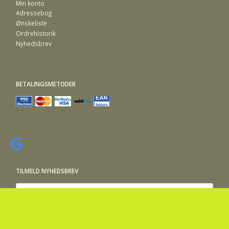
Min konto
Adressebog
Ønskeliste
Ordrehistorik
Nyhedsbrev
BETALINGSMETODER
TILMELD NYHEDSBREV
Email-
adresse
Tilmeld dig vores nyhedsbrev og modtag gode tilbud samt andre
spændende nyheder direkte i din indbakke.