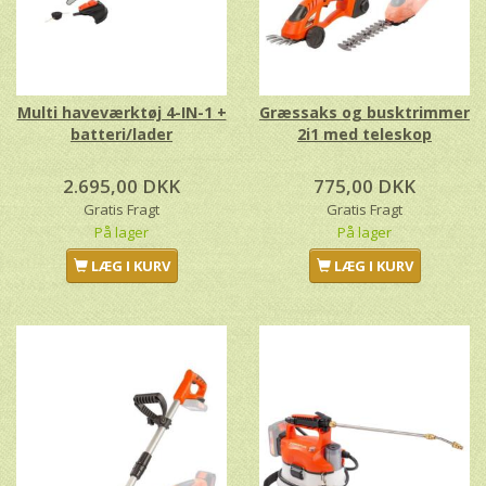
Multi haveværktøj 4-IN-1 +
Græssaks og busktrimmer
batteri/lader
2i1 med teleskop
2.695,00 DKK
775,00 DKK
Gratis Fragt
Gratis Fragt
På lager
På lager
LÆG I KURV
LÆG I KURV