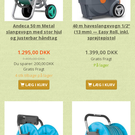
Andeca 50 m Metal
40 m haveslangevogn 1/2"
slangevogn med stor hjul
(13 mm) — Easy Roll, inkl.
og justerbar håndtag
sprøjtepistol
1.295,00 DKK
1.399,00 DKK
1.495,00 DKK
Gratis Fragt
Du sparer:
200,00 DKK
På lager
Gratis Fragt
4 stk tilbage på lager
LÆG I KURV
LÆG I KURV