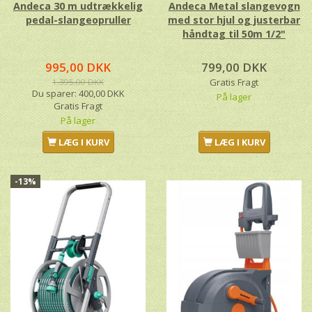
Andeca 30 m udtrækkelig
Andeca Metal slangevogn
pedal-slangeopruller
med stor hjul og justerbar
håndtag til 50m 1/2"
995,00 DKK
799,00 DKK
1.395,00 DKK
Gratis Fragt
Du sparer:
400,00 DKK
På lager
Gratis Fragt
På lager
LÆG I KURV
LÆG I KURV
-13%