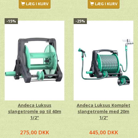
LÆG I KURV
LÆG I KURV
-15%
-25%
Andeca Luksus
Andeca Luksus Komplet
slangetromle op til 40m
slangetromle med 20m
1/2"
1/2"
275,00 DKK
445,00 DKK