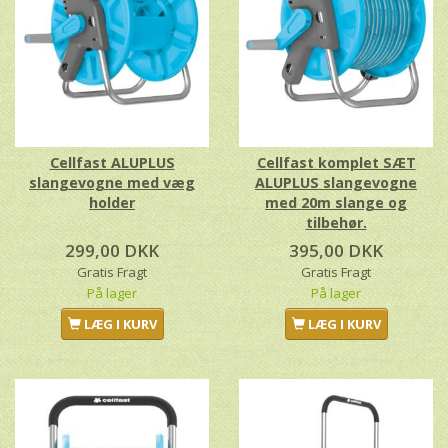
Cellfast ALUPLUS
Cellfast komplet SÆT
slangevogne med væg
ALUPLUS slangevogne
holder
med 20m slange og
tilbehør.
299,00 DKK
395,00 DKK
Gratis Fragt
Gratis Fragt
På lager
På lager
LÆG I KURV
LÆG I KURV