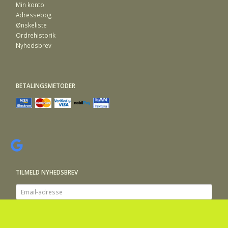
Min konto
Adressebog
Ønskeliste
Ordrehistorik
Nyhedsbrev
BETALINGSMETODER
TILMELD NYHEDSBREV
Email-
adresse
Tilmeld dig vores nyhedsbrev og modtag gode tilbud samt andre
spændende nyheder direkte i din indbakke.