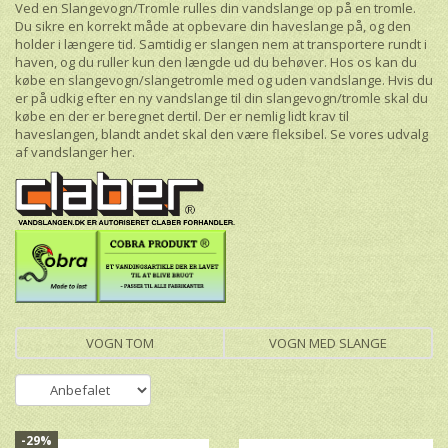
Ved en Slangevogn/Tromle rulles din vandslange op på en tromle.
Du sikre en korrekt måde at opbevare din haveslange på, og den
holder i længere tid. Samtidig er slangen nem at transportere rundt i
haven, og du ruller kun den længde ud du behøver. Hos os kan du
købe en slangevogn/slangetromle med og uden vandslange. Hvis du
er på udkig efter en ny vandslange til din slangevogn/tromle skal du
købe en der er beregnet dertil. Der er nemlig lidt krav til
haveslangen, blandt andet skal den være fleksibel. Se vores udvalg
af vandslanger
her
.
VOGN TOM
VOGN MED SLANGE
-29%