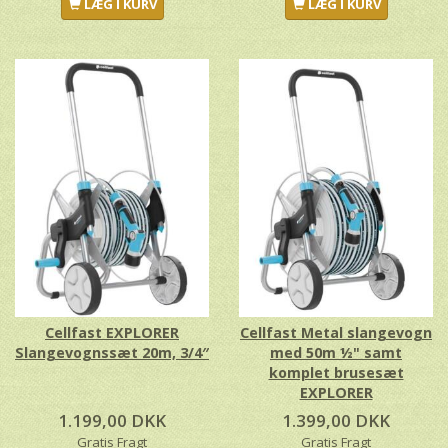
LÆG I KURV
LÆG I KURV
Cellfast EXPLORER
Cellfast Metal slangevogn
Slangevognssæt 20m, 3/4″
med 50m ½" samt
komplet brusesæt
EXPLORER
1.199,00 DKK
1.399,00 DKK
Gratis Fragt
Gratis Fragt