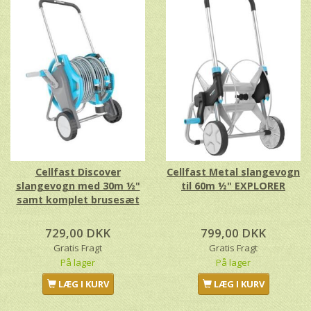
Cellfast Discover
Cellfast Metal slangevogn
slangevogn med 30m ½"
til 60m ½" EXPLORER
samt komplet brusesæt
729,00 DKK
799,00 DKK
Gratis Fragt
Gratis Fragt
På lager
På lager
LÆG I KURV
LÆG I KURV