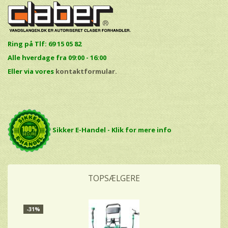
Ring på Tlf: 69 15 05 82
Alle hverdage fra 09:00 - 16:00
E
ller via vores
kontaktformular.
Sikker E-Handel - Klik for mere info
TOPSÆLGERE
-31%
-