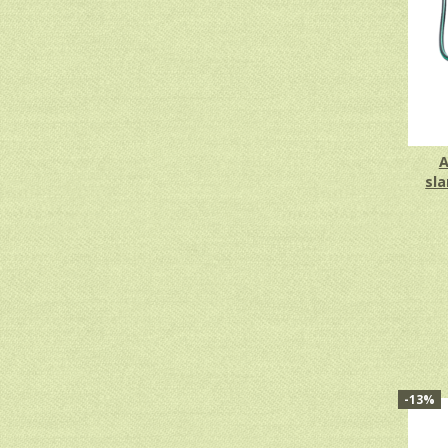
A
sl
-13%