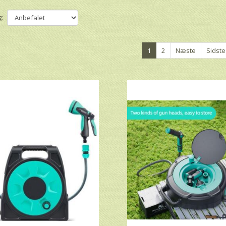
:
1
2
Næste
Sidste
-25%
-13%
uksus Komplet
Andeca Luksus Komplet
Andeca 50
le med 40m 1/2"
slangetromle med 20m 1/2"
med stor hju
5,00 DKK
445,00 DKK
1
5,00 DKK
595,00 DKK
er:
300,00 DKK
Du sparer:
150,00 DKK
Du sp
tis Fragt
Gratis Fragt