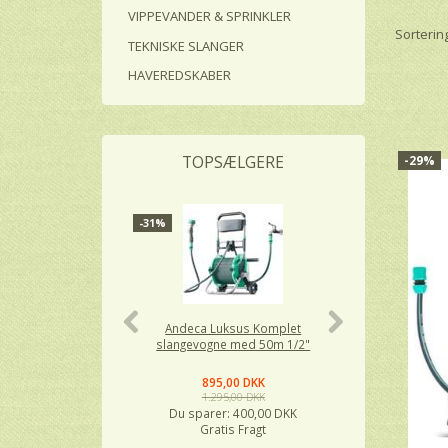
VIPPEVANDER & SPRINKLER
Sortering
TEKNISKE SLANGER
HAVEREDSKABER
TOPSÆLGERE
-29%
-31%
-34%
Andeca Luksus Komplet
Andeca L
slangevogne med 50m 1/2"
slangetrom
895,00 DKK
59
1.295,00 DKK
89
Du sparer:
400,00 DKK
Du spar
Gratis Fragt
Gra