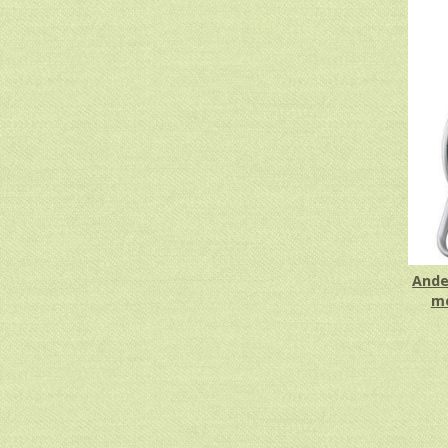
Ande
me