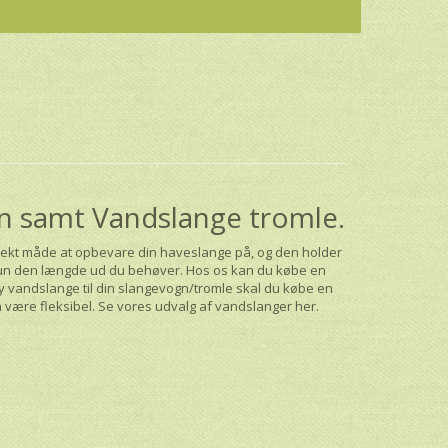
ogn samt Vandslange tromle.
rekt måde at opbevare din haveslange på, og den holder
r kun den længde ud du behøver. Hos os kan du købe en
 vandslange til din slangevogn/tromle skal du købe en
den være fleksibel. Se vores udvalg af vandslanger
her
.