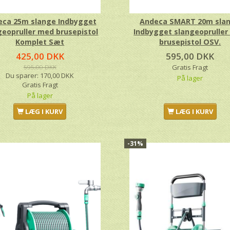
eca 25m slange Indbygget
Andeca SMART 20m sla
geopruller med brusepistol
Indbygget slangeoprulle
Komplet Sæt
brusepistol OSV.
425,00 DKK
595,00 DKK
595,00 DKK
Gratis Fragt
Du sparer:
170,00 DKK
På lager
Gratis Fragt
På lager
LÆG I KURV
LÆG I KURV
-31%