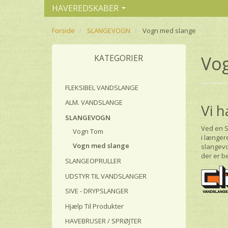
HAVEREDSKABER
Forside
SLANGEVOGN
Vogn med slange
Vo
KATEGORIER
FLEKSIBEL VANDSLANGE
ALM. VANDSLANGE
Vi h
SLANGEVOGN
Ved en S
Vogn Tom
i længer
Vogn med slange
slangevo
der er b
SLANGEOPRULLER
UDSTYR TIL VANDSLANGER
SIVE - DRYPSLANGER
Hjælp Til Produkter
HAVEBRUSER / SPRØJTER