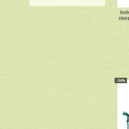
And
slan
-34%