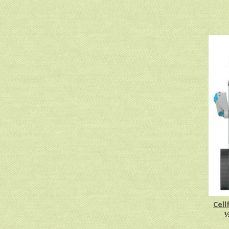
Cel
½