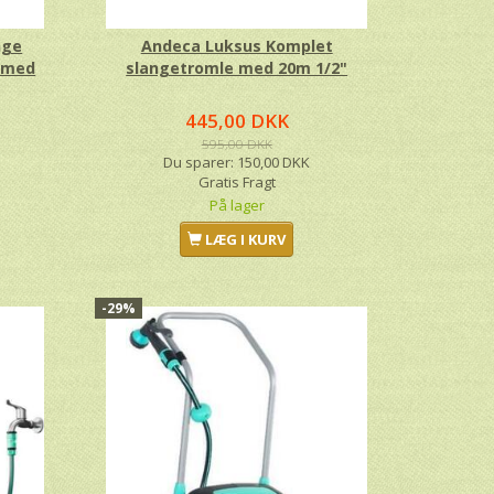
nge
Andeca Luksus Komplet
r med
slangetromle med 20m 1/2"
445,00 DKK
595,00 DKK
Du sparer:
150,00 DKK
Gratis Fragt
På lager
LÆG I KURV
-29%