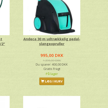
et
Andeca 30 m udtrækkelig pedal-
/2"
slangeopruller
995,00 DKK
1.395,00 DKK
Du sparer:
400,00 DKK
Gratis Fragt
På lager
LÆG I KURV