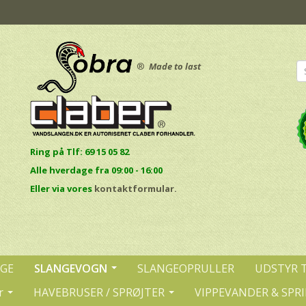
®
Made to last
Ring på Tlf: 69 15 05 82
Alle hverdage fra 09:00 - 16:00
E
ller via vores
kontaktformular.
NGE
SLANGEVOGN
SLANGEOPRULLER
UDSTYR 
r
HAVEBRUSER / SPRØJTER
VIPPEVANDER & SPR