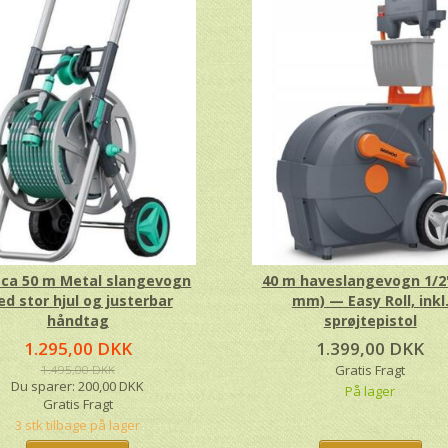
ca 50 m Metal slangevogn
40 m haveslangevogn 1/2"
d stor hjul og justerbar
mm) — Easy Roll, inkl
håndtag
sprøjtepistol
1.295,00 DKK
1.399,00 DKK
1.495,00 DKK
Gratis Fragt
Du sparer:
200,00 DKK
På lager
Gratis Fragt
3 stk tilbage på lager