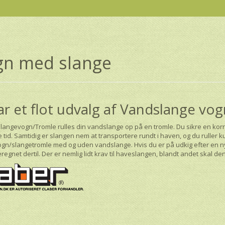
gn med slange
ar et flot udvalg af Vandslange v
langevogn/Tromle rulles din vandslange op på en tromle. Du sikre en kor
e tid. Samtidig er slangen nem at transportere rundt i haven, og du rulle
gn/slangetromle med og uden vandslange. Hvis du er på udkig efter en ny
eregnet dertil. Der er nemlig lidt krav til haveslangen, blandt andet skal 