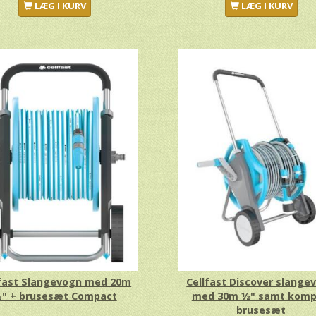
LÆG I KURV
LÆG I KURV
lfast Slangevogn med 20m
Cellfast Discover slange
" + brusesæt Compact
med 30m ½" samt komp
brusesæt