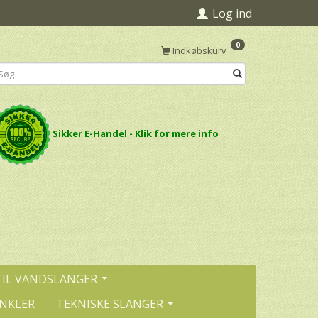
Log ind
0
Indkøbskurv
Sikker E-Handel - Klik for mere info
TIL VANDSLANGER
INKLER
TEKNISKE SLANGER