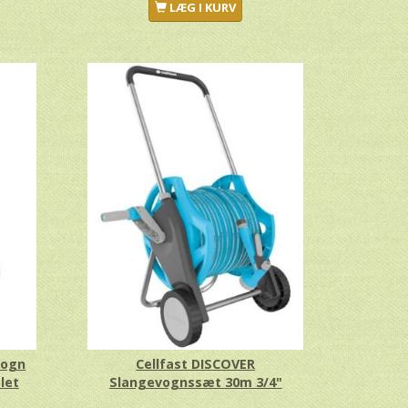
LÆG I KURV
vogn
Cellfast DISCOVER
let
Slangevognssæt 30m 3/4"