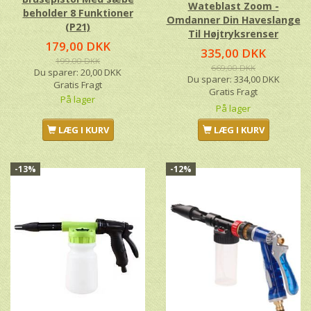
Wateblast Zoom -
beholder 8 Funktioner
Omdanner Din Haveslange
(P21)
Til Højtryksrenser
179,00 DKK
335,00 DKK
199,00 DKK
669,00 DKK
Du sparer:
20,00 DKK
Du sparer:
334,00 DKK
Gratis Fragt
Gratis Fragt
På lager
På lager
LÆG I KURV
LÆG I KURV
-13%
-12%