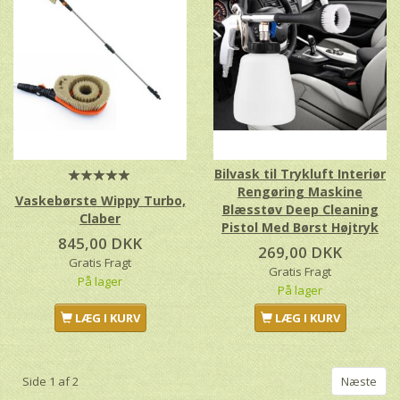
Bilvask til Trykluft Interiør
Rengøring Maskine
Vaskebørste Wippy Turbo,
Blæsstøv Deep Cleaning
Claber
Pistol Med Børst Højtryk
845,00 DKK
269,00 DKK
Gratis Fragt
Gratis Fragt
På lager
På lager
LÆG I KURV
LÆG I KURV
Side 1 af 2
Næste