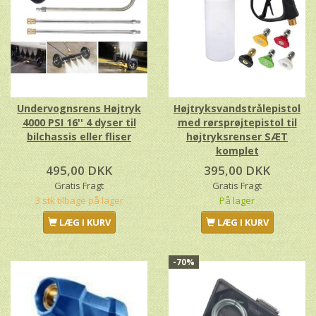
Undervognsrens Højtryk
Højtryksvandstrålepistol
4000 PSI 16'' 4 dyser til
med rørsprøjtepistol til
bilchassis eller fliser
højtryksrenser SÆT
komplet
495,00 DKK
395,00 DKK
Gratis Fragt
Gratis Fragt
3 stk tilbage på lager
På lager
LÆG I KURV
LÆG I KURV
-70%