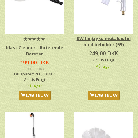
SW højtryks metalpistol
med beholder (59)
blast Cleaner - Roterende
249,00 DKK
Børster
Gratis Fragt
199,00 DKK
På lager
399,00 DKK
Du sparer:
200,00 DKK
Gratis Fragt
På lager
LÆG I KURV
LÆG I KURV