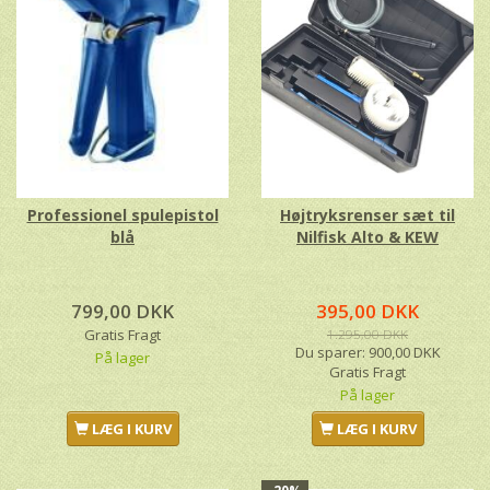
Professionel spulepistol
Højtryksrenser sæt til
blå
Nilfisk Alto & KEW
799,00 DKK
395,00 DKK
Gratis Fragt
1.295,00 DKK
Du sparer:
900,00 DKK
På lager
Gratis Fragt
På lager
LÆG I KURV
LÆG I KURV