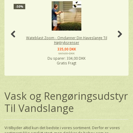
-50%
-
Wateblast Zoom - Omdanner Din Haveslange Til
Højtryksrenser
335,00 DKK
669,00 DKK
Du sparer:
334,00 DKK
Gratis Fragt
Vask og Rengøringsudstyr
Til Vandslange
Vi tilbyder altid kun det bedste i vores sortiment. Derfor er vores