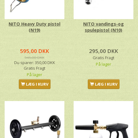
NITO Heavy Duty pistol
NITO vandings-og
(N19)
spulepistol (N10)
595,00 DKK
295,00 DKK
945,00 DKK
Gratis Fragt
Du sparer:
350,00 DKK
På lager
Gratis Fragt
På lager
LÆG I KURV
LÆG I KURV