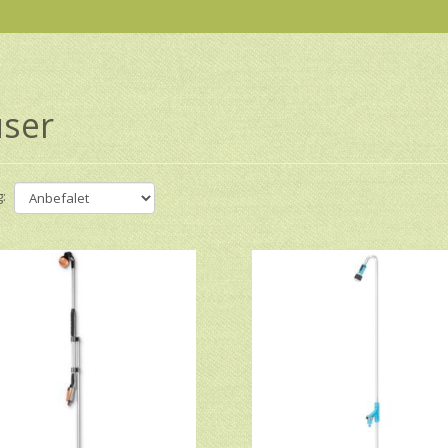
ser
: