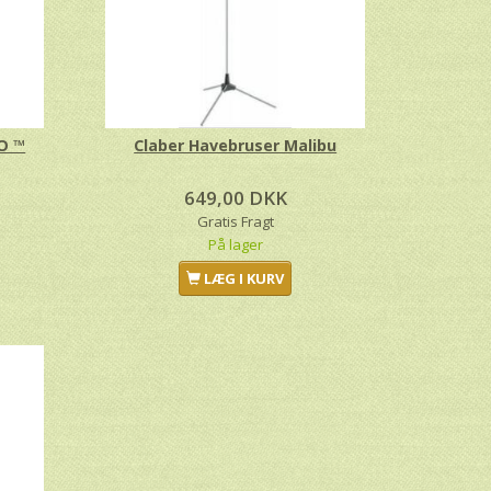
O ™
Claber Havebruser Malibu
649,00 DKK
Gratis Fragt
På lager
LÆG I KURV
lfast Brusefod
Cellfast Havebruser med base
ERGO ™
149,00 DKK
445,00 DKK
Gratis Fragt
Gratis Fragt