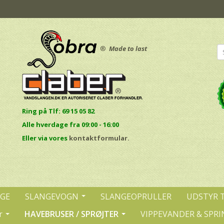
®
Made to last
Ring på Tlf: 69 15 05 82
Alle hverdage fra 09:00 - 16:00
E
ller via vores
kontaktformular.
NGE
SLANGEVOGN
SLANGEOPRULLER
UDSTYR 
r
HAVEBRUSER / SPRØJTER
VIPPEVANDER & SPRI