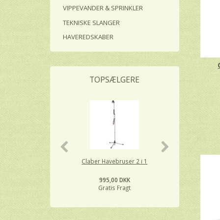
VIPPEVANDER & SPRINKLER
TEKNISKE SLANGER
HAVEREDSKABER
TOPSÆLGERE
Claber Havebruser 2 i 1
Cellfast H
995,00 DKK
34
Gratis Fragt
Gra