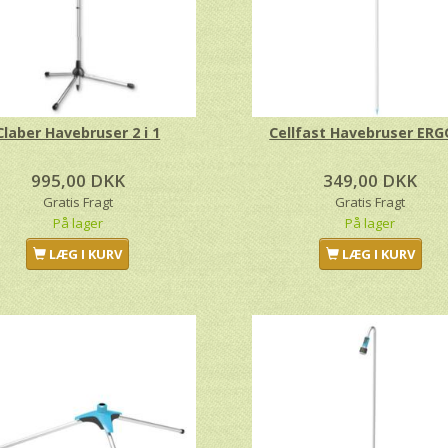
Claber Havebruser 2 i 1
Cellfast Havebruser ERG
995,00 DKK
349,00 DKK
Gratis Fragt
Gratis Fragt
På lager
På lager
LÆG I KURV
LÆG I KURV
avebruser ERGO ™
Claber Havebruser Malibu
Cel
9,00 DKK
649,00 DKK
tis Fragt
Gratis Fragt