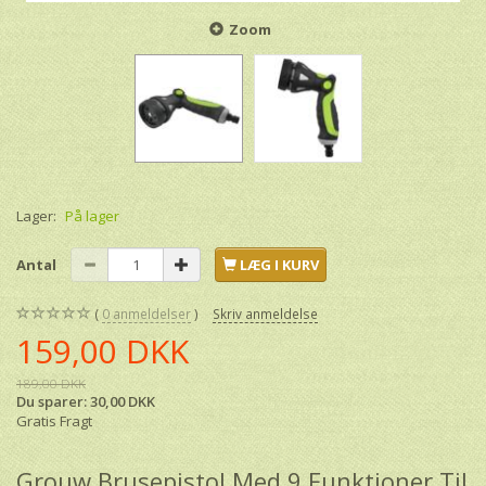
Zoom
Lager:
På lager
Antal
LÆG I KURV
0
anmeldelser
Skriv anmeldelse
159,00 DKK
189,00 DKK
Du sparer:
30,00 DKK
Gratis Fragt
Grouw Brusepistol Med 9 Funktioner Til