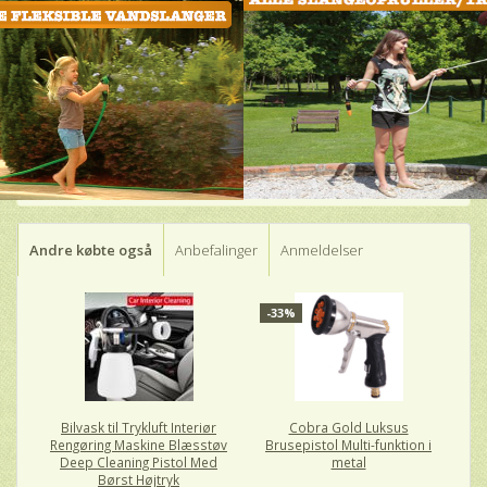
Andre købte også
Anbefalinger
Anmeldelser
-33%
Bilvask til Trykluft Interiør
Cobra Gold Luksus
Rengøring Maskine Blæsstøv
Brusepistol Multi-funktion i
Deep Cleaning Pistol Med
metal
Børst Højtryk