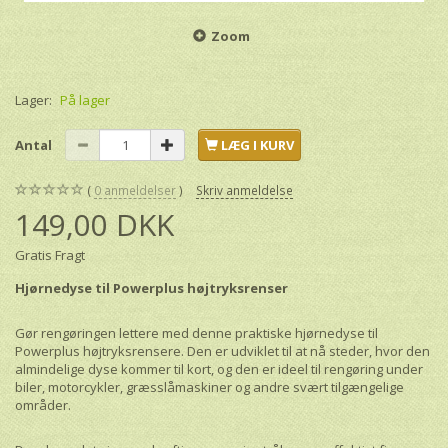
Zoom
Lager:
På lager
Antal
LÆG I KURV
0
anmeldelser
Skriv anmeldelse
149,00 DKK
Gratis Fragt
Hjørnedyse til Powerplus højtryksrenser
Gør rengøringen lettere med denne praktiske hjørnedyse til
Powerplus højtryksrensere. Den er udviklet til at nå steder, hvor den
almindelige dyse kommer til kort, og den er ideel til rengøring under
biler, motorcykler, græsslåmaskiner og andre svært tilgængelige
områder.