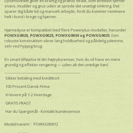
Dysehovedet giver en kraftig og præcis stråle, som effektivt fjerner
snavs, mudder og grus uden at sprede det unødigt omkring. Det
sparer dig både tid og manuelt arbejde, fordi du kommer nemmere
helt i bund i kroge og hjørner.
Hjørnedyse er kompatibel med flere Powerplus-modeller, herunder
POWXG9020, POWXG9025, POWXG9030 og POWXG9035
. Den
robuste konstruktion sikrer lang holdbarhed og pålidelig ydeevne,
selv ved hyppig brug.
En smart tilføjelse til din højtryksrenser, hvis du vil have en mere
grundig og effektiv rengøring — uden alt det unødige bøvl.
----------------------------------------------------------------
Sikker betaling med kreditkort
100 Procent Dansk Firma
Vi levere på 1-2 Hverdage
GRATIS FRAGT
Har du Spørgsmål - Kontakt kundeservice
Model/varenr.:
POWXG90912