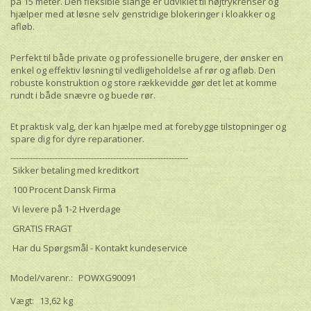
på 15 meter. Den fleksible slange er udviklet til højtrykrenser og
hjælper med at løsne selv genstridige blokeringer i kloakker og
afløb.
Perfekt til både private og professionelle brugere, der ønsker en
enkel og effektiv løsning til vedligeholdelse af rør og afløb. Den
robuste konstruktion og store rækkevidde gør det let at komme
rundt i både snævre og buede rør.
Et praktisk valg, der kan hjælpe med at forebygge tilstopninger og
spare dig for dyre reparationer.
----------------------------------------------------------------
Sikker betaling med kreditkort
100 Procent Dansk Firma
Vi levere på 1-2 Hverdage
GRATIS FRAGT
Har du Spørgsmål - Kontakt kundeservice
Model/varenr.:
POWXG90091
Vægt:
13,62 kg