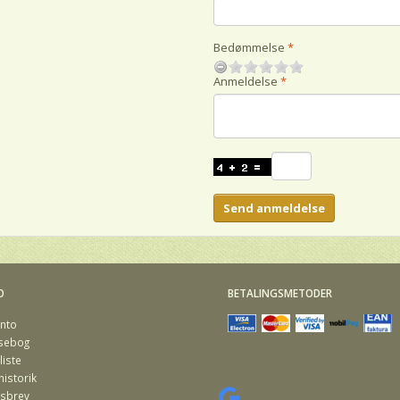
Bedømmelse
Anmeldelse
Send anmeldelse
O
BETALINGSMETODER
nto
sebog
iste
istorik
sbrev