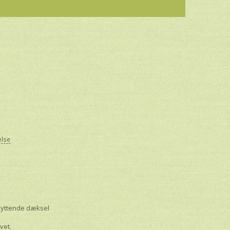
else
skyttende dæksel
lvet.