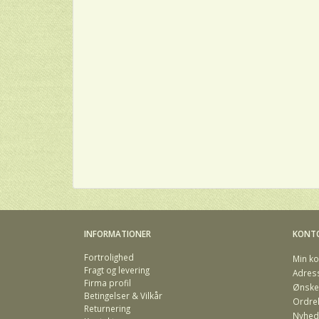
INFORMATIONER
KONT
Fortrolighed
Min ko
Fragt og levering
Adres
Firma profil
Ønskel
Betingelser & Vilkår
Ordreh
Returnering
Nyhed