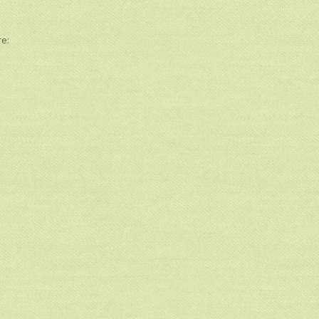
e
re: