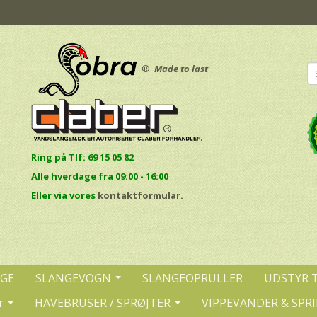
®
Made to last
Ring på Tlf: 69 15 05 82
Alle hverdage fra 09:00 - 16:00
E
ller via vores
kontaktformular.
NGE
SLANGEVOGN
SLANGEOPRULLER
UDSTYR 
r
HAVEBRUSER / SPRØJTER
VIPPEVANDER & SPR