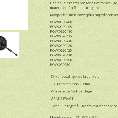
Den er velegnet til rengøring af forskellig
materialer, fra fliser til trægulve.
Kompatibel med Powerplus højtryksrense
POWXG90400
POWXG90405
POWXG90410
POWXG90415
POWXG90416
POWXG90420
POWXG90425
POWXG90430
POWXG90500
POWXG90501
----------------------------------------------------------------
Sikker betaling med kreditkort
100 Procent Dansk Firma
Vi levere på 1-2 Hverdage
GRATIS FRAGT
Har du Spørgsmål - Kontakt kundeservice
Model/varenr.:
POWXG90972