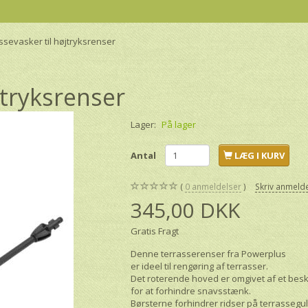
ssevasker til højtryksrenser
jtryksrenser
Lager:
På lager
Antal
LÆG I KURV
0
anmeldelser
Skriv anmeld
345,00 DKK
Gratis Fragt
Denne terrasserenser fra Powerplus
er ideel til rengøring af terrasser.
Det roterende hoved er omgivet af et be
for at forhindre snavsstænk.
Børsterne forhindrer ridser på terrassegu