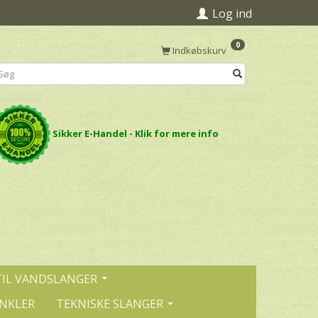
Log ind
0
Indkøbskurv
Sikker E-Handel - Klik for mere info
TIL VANDSLANGER
INKLER
TEKNISKE SLANGER