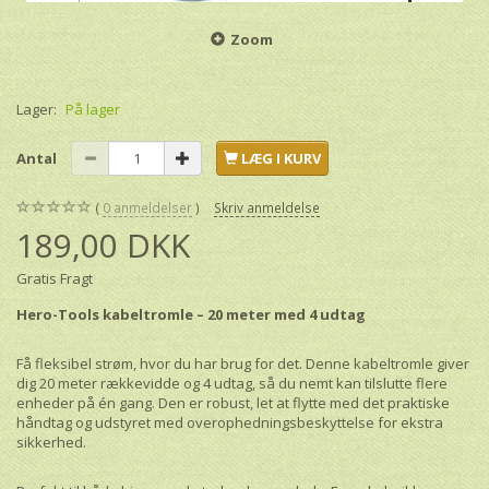
Zoom
Lager:
På lager
Antal
LÆG I KURV
0
anmeldelser
Skriv anmeldelse
189,00 DKK
Gratis Fragt
Hero-Tools kabeltromle – 20 meter med 4 udtag
Få fleksibel strøm, hvor du har brug for det. Denne kabeltromle giver
dig 20 meter rækkevidde og 4 udtag, så du nemt kan tilslutte flere
enheder på én gang. Den er robust, let at flytte med det praktiske
håndtag og udstyret med overophedningsbeskyttelse for ekstra
sikkerhed.