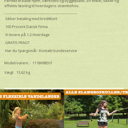
Perfekt til både hjem, værksted og byggeplads. En enkel, sikker og
effektiv løsning til hverdagens strømbehov.
----------------------------------------------------------------
Sikker betaling med kreditkort
100 Procent Dansk Firma
Vi levere på 1-2 Hverdage
GRATIS FRAGT
Har du Spørgsmål - Kontakt kundeservice
Model/varenr.:
1118098501
Vægt:
13,62 kg