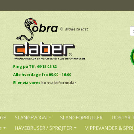
®
Made to last
Ring på Tlf: 69 15 05 82
Alle hverdage fra 09:00 - 16:00
E
ller via vores
kontaktformular.
NGE
SLANGEVOGN
SLANGEOPRULLER
UDSTYR 
r
HAVEBRUSER / SPRØJTER
VIPPEVANDER & SPR