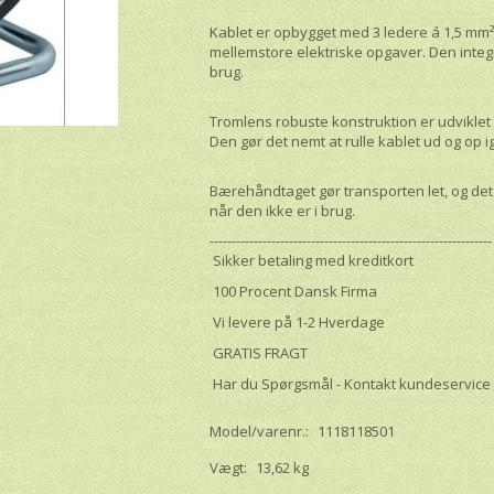
Kablet er opbygget med 3 ledere á 1,5 mm², h
mellemstore elektriske opgaver. Den integ
brug.
Tromlens robuste konstruktion er udviklet 
Den gør det nemt at rulle kablet ud og op i
Bærehåndtaget gør transporten let, og de
når den ikke er i brug.
----------------------------------------------------------------
Sikker betaling med kreditkort
100 Procent Dansk Firma
Vi levere på 1-2 Hverdage
GRATIS FRAGT
Har du Spørgsmål - Kontakt kundeservice
Model/varenr.:
1118118501
Vægt:
13,62 kg