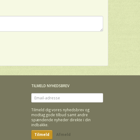
TILMELD NYHEDSBREV
Email-
adresse
Tilmeld dig vores nyhedsbrev og
modtag gode tilbud samt andre
spændende nyheder direkte i din
indbakke.
Tilmeld
Afmeld