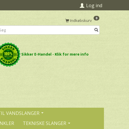
Log ind
0
Indkøbskurv
Sikker E-Handel - Klik for mere info
TIL VANDSLANGER
INKLER
TEKNISKE SLANGER