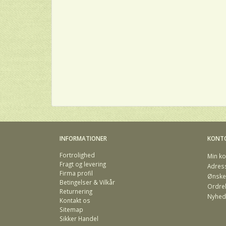
INFORMATIONER
KONT
Fortrolighed
Min ko
Fragt og levering
Adres
Firma profil
Ønskel
Betingelser & Vilkår
Ordreh
Returnering
Nyhed
Kontakt os
Sitemap
Sikker Handel