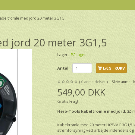
beltromle med jord 20 meter 3G1,5
d jord 20 meter 3G1,5
Lager:
På lager
Antal
LÆG I KURV
0
anmeldelser
Skriv anmeld
549,00 DKK
Gratis Fragt
Hero-Tools kabeltromle med jord, 20 m
Kabeltromle med 20 meter H05VV-F 3G1,5-ka
strømforsyning ved arbejde indendørs og 