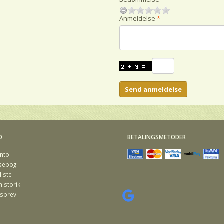
Anmeldelse
Send anmeldelse
O
BETALINGSMETODER
nto
sebog
iste
istorik
sbrev