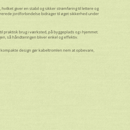
vilket giver en stabil og sikker strømføring til lettere og
rerede jordforbindelse bidrager til øget sikkerhed under
til praktisk brug i værksted, på byggeplads og i hjemmet.
gen, så håndteringen bliver enkel og effektiv.
t kompakte design gør kabeltromlen nem at opbevare,