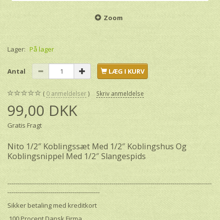
Zoom
Lager:
På lager
Antal
LÆG I KURV
0
anmeldelser
Skriv anmeldelse
99,00 DKK
Gratis Fragt
Nito 1/2″ Koblingssæt Med 1/2″ Koblingshus Og
Koblingsnippel Med 1/2″ Slangespids
--------------------------------------------------------------------------------------------------------
-----------------------------------------------
Sikker betaling med kreditkort
100 Procent Dansk Firma