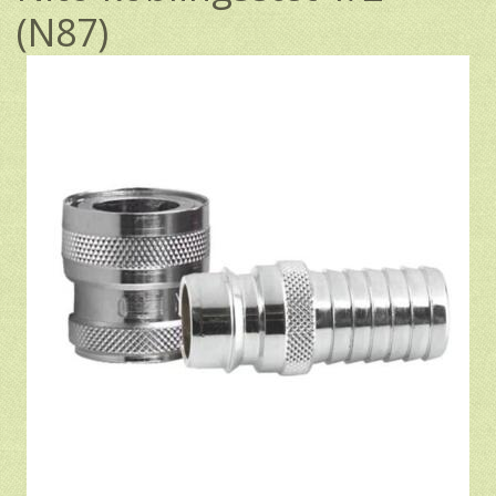
(N87)