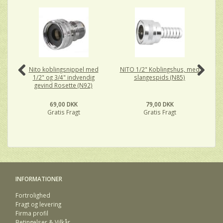
Nito koblingsnippel med
NITO 1/2" Koblingshus, med
N
1/2" og 3/4" indvendig
slangespids (N85)
k
gevind Rosette (N92)
69,00 DKK
79,00 DKK
Gratis Fragt
Gratis Fragt
INFORMATIONER
Fortrolighed
Fragt og levering
Firma profil
Betingelser & Vilkår