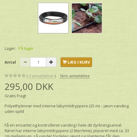
Lager:
På lager
Antal
LÆG I KURV
0
anmeldelser
Skriv anmeldelse
295,00 DKK
Gratis Fragt
Polyethylenrør med interne labyrintdryppere (25 m) – jævn vanding
uden spild
Få en ensartet og kontrolleret vanding i hele dit dyrkningsareal.
Røret har interne labyrintdryppere (2 liter/time), placeret med ca. 33
cm mellemrum, så vandet fordeles jævnt og planterne får den