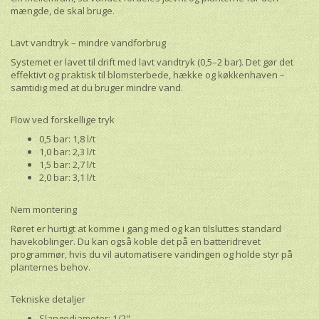
mængde, de skal bruge.
Lavt vandtryk – mindre vandforbrug
Systemet er lavet til drift med lavt vandtryk (0,5–2 bar). Det gør det
effektivt og praktisk til blomsterbede, hække og køkkenhaven –
samtidig med at du bruger mindre vand.
Flow ved forskellige tryk
0,5 bar: 1,8 l/t
1,0 bar: 2,3 l/t
1,5 bar: 2,7 l/t
2,0 bar: 3,1 l/t
Nem montering
Røret er hurtigt at komme i gang med og kan tilsluttes standard
havekoblinger. Du kan også koble det på en batteridrevet
programmør, hvis du vil automatisere vandingen og holde styr på
planternes behov.
Tekniske detaljer
Slangediameter: 1/2"