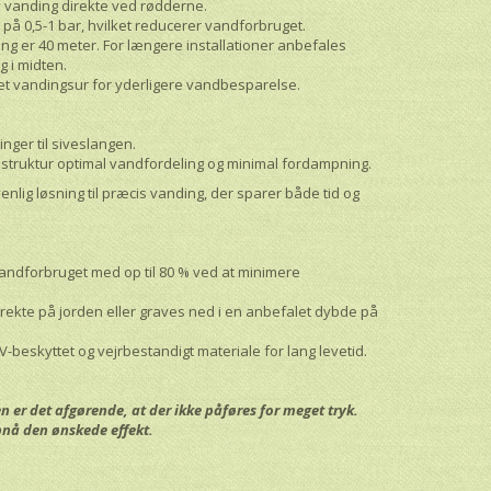
iv vanding direkte ved rødderne.
på 0,5-1 bar, hvilket reducerer vandforbruget.
g er 40 meter. For længere installationer anbefales
ng i midten.
evet vandingsur for yderligere vandbesparelse.
nger til siveslangen.
struktur optimal vandfordeling og minimal fordampning.
enlig løsning til præcis vanding, der sparer både tid og
ndforbruget med op til 80 % ved at minimere
rekte på jorden eller graves ned i en anbefalet dybde på
UV-beskyttet og vejrbestandigt materiale for lang levetid.
n
n er det afgørende, at der ikke påføres for meget tryk.
pnå den ønskede effekt.