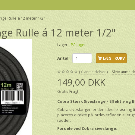
ge Rulle á 12 meter 1/2"
ge Rulle á 12 meter 1/2"
Lager:
På lager
Antal
LÆG I KURV
0
anmeldelser
Skriv anmeld
149,00 DKK
Gratis Fragt
Cobra Stærk Siveslange – Effektiv og
Cobra siveslangen er den ideelle løsning 
placeres direkte på jordoverfladen eller g
rødder.
Fordele ved Cobra siveslange: