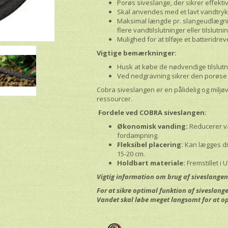
Porøs siveslange, der sikrer effekt
Skal anvendes med et lavt vandtryk 
Maksimal længde pr. slangeudlægnin
flere vandtilslutninger eller tilslutni
Mulighed for at tilføje et batteridr
Vigtige bemærkninger:
Husk at købe de nødvendige tilslutni
Ved nedgravning sikrer den porøse 
Cobra siveslangen er en pålidelig og miljøv
ressourcer.
Fordele ved COBRA siveslangen:
Økonomisk vanding:
Reducerer va
fordampning.
Fleksibel placering:
Kan lægges di
15-20 cm.
Holdbart materiale:
Fremstillet i 
Vigtig information om brug af siveslange
For at sikre optimal funktion af siveslange
Vandet skal løbe meget langsomt for at o