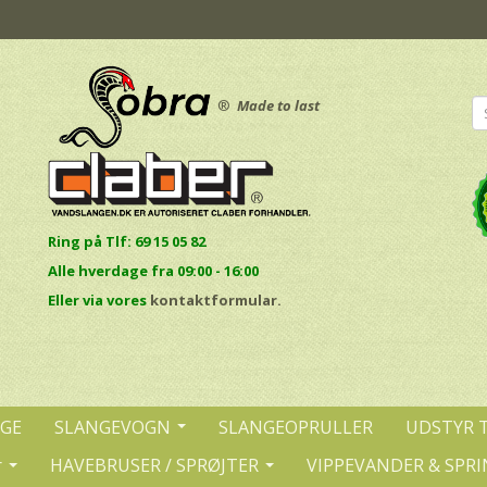
®
Made to last
Ring på Tlf: 69 15 05 82
Alle hverdage fra 09:00 - 16:00
E
ller via vores
kontaktformular.
NGE
SLANGEVOGN
SLANGEOPRULLER
UDSTYR 
r
HAVEBRUSER / SPRØJTER
VIPPEVANDER & SPRI