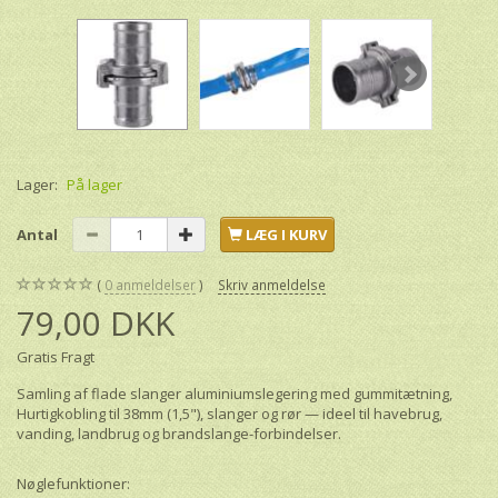
Lager:
På lager
Antal
LÆG I KURV
0
anmeldelser
Skriv anmeldelse
79,00 DKK
Gratis Fragt
Samling af flade slanger aluminiumslegering med gummitætning,
Hurtigkobling til 38mm (1,5"), slanger og rør — ideel til havebrug,
vanding, landbrug og brandslange-forbindelser.
Nøglefunktioner: