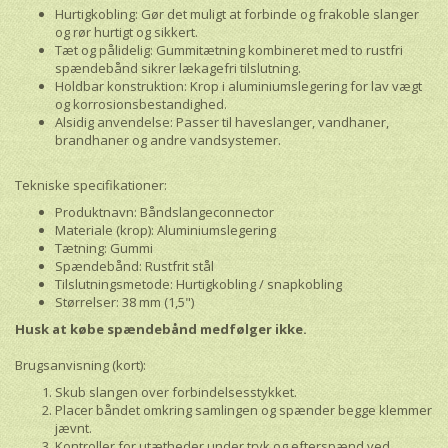
Hurtigkobling: Gør det muligt at forbinde og frakoble slanger
og rør hurtigt og sikkert.
Tæt og pålidelig: Gummitætning kombineret med to rustfri
spændebånd sikrer lækagefri tilslutning.
Holdbar konstruktion: Krop i aluminiumslegering for lav vægt
og korrosionsbestandighed.
Alsidig anvendelse: Passer til haveslanger, vandhaner,
brandhaner og andre vandsystemer.
Tekniske specifikationer:
Produktnavn: Båndslangeconnector
Materiale (krop): Aluminiumslegering
Tætning: Gummi
Spændebånd: Rustfrit stål
Tilslutningsmetode: Hurtigkobling / snapkobling
Størrelser: 38 mm (1,5")
Husk at købe spændebånd medfølger ikke.
Brugsanvisning (kort):
Skub slangen over forbindelsesstykket.
Placer båndet omkring samlingen og spænder begge klemmer
jævnt.
Kontroller for utætheder under tryk og efterspænd ved