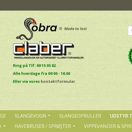
®
Made to last
Ring på Tlf: 69 15 05 82
Alle hverdage fra 09:00 - 16:00
E
ller via vores
kontaktformular.
NGE
SLANGEVOGN
SLANGEOPRULLER
UDSTYR 
r
HAVEBRUSER / SPRØJTER
VIPPEVANDER & SPR