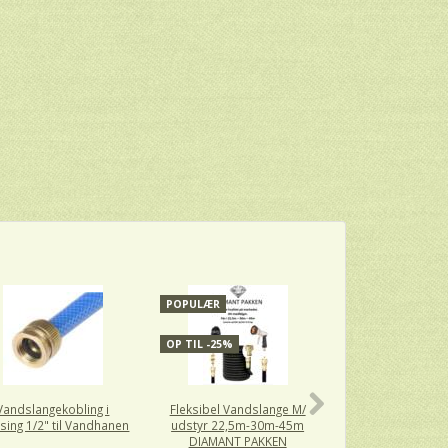
POPULÆR
OP TIL -25%
Vandslangekobling i
Fleksibel Vandslange M/
Cobra Mellemled
ing 1/2" til Vandhanen
udstyr 22,5m-30m-45m
3/4"
DIAMANT PAKKEN