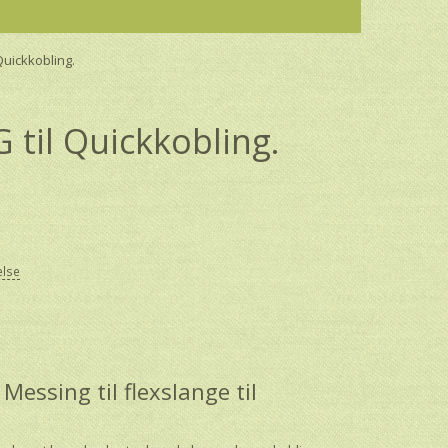
uickkobling.
til Quickkobling.
else
ssing til flexslange til