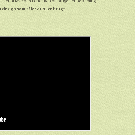
 ønsker at lave den korter kan du bruge denne kobling
 design som tåler at blive brugt.