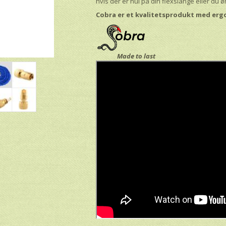
hvis der er hul på din flexslange eller du
Cobra er et kvalitetsprodukt med ergo
Made to last