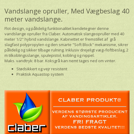
Vandslange opruller, Med Vægbeslag 40
meter vandslange.
Flot design, og pålidelig funktionalitet kendetegner denne
vandslange opruller fra Claber.
Automatisk slangeopruller med 40
meter 1/2" hybrid vandslange. Kabinettet er fremstillet af grå
slagfast polypropylen og den smarte "Soft Block" mekanisme, sikrer
pålidelig og sikker tilbage rulning. Inklusiv drejeligt væg-/loftbeslag, 2
m tilkoblingsslange, spulepistol, kobling og nippel.
Maks. vandtryk: 8 bar. Koksgrå kan nemt tages ned om vinter.
Stødsikkert og vejr resistent
Praktisk Aquastop system