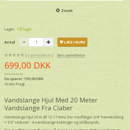
Zoom
Lager:
På lager
Antal
LÆG I KURV
0
anmeldelser
Skriv anmeldelse
699,00 DKK
849,00 DKK
Du sparer:
150,00 DKK
Gratis Fragt
Vandslange Hjul Med 20 Meter
Vandslange Fra Claber
Vandslange Hjul 20 m (Ø 12-17 mm). Der medfølger 3/4” hanekobling
+ 1/2” reducer - 4 vandslange koblinger og strålespids.