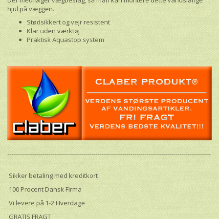
Der medfølger vægbeslag, så man kan montere dette vandslange
hjul på væggen.
Stødsikkert og vejr resistent
Klar uden værktøj
Praktisk Aquastop system
--------------------------------------------------------------------------------------------------------
-----------------------------------------------
Sikker betaling med kreditkort
100 Procent Dansk Firma
Vi levere på 1-2 Hverdage
GRATIS FRAGT