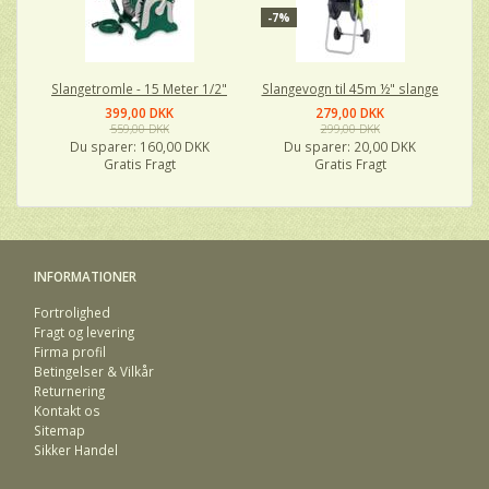
-7%
Slangetromle - 15 Meter 1/2"
Slangevogn til 45m ½" slange
399,00 DKK
279,00 DKK
559,00 DKK
299,00 DKK
Du sparer:
160,00 DKK
Du sparer:
20,00 DKK
Gratis Fragt
Gratis Fragt
INFORMATIONER
Fortrolighed
Fragt og levering
Firma profil
Betingelser & Vilkår
Returnering
Kontakt os
Sitemap
Sikker Handel