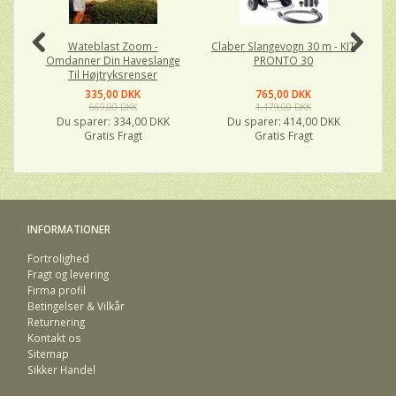
Wateblast Zoom -
Claber Slangevogn 30 m - KIT
C
Omdanner Din Haveslange
PRONTO 30
Til Højtryksrenser
335,00 DKK
765,00 DKK
669,00 DKK
1.179,00 DKK
Du sparer:
334,00 DKK
Du sparer:
414,00 DKK
Gratis Fragt
Gratis Fragt
INFORMATIONER
Fortrolighed
Fragt og levering
Firma profil
Betingelser & Vilkår
Returnering
Kontakt os
Sitemap
Sikker Handel