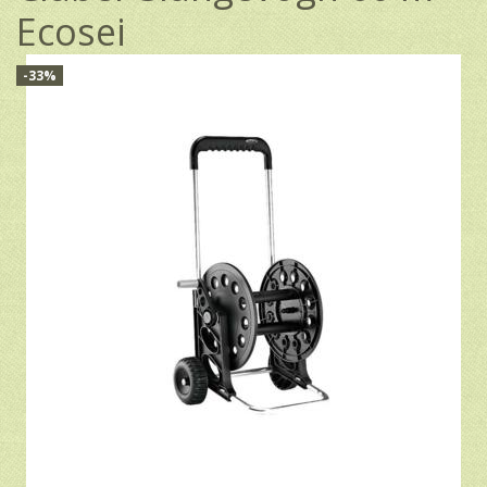
Ecosei
-33%