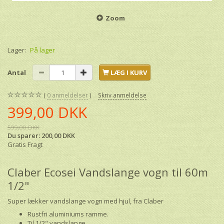
Zoom
Lager:
På lager
Antal
LÆG I KURV
0
anmeldelser
Skriv anmeldelse
399,00 DKK
599,00 DKK
Du sparer:
200,00 DKK
Gratis Fragt
Claber Ecosei Vandslange vogn til 60m
1/2"
Super lækker vandslange vogn med hjul, fra Claber
Rustfri aluminiums ramme.
Til 1/2" vandslange.