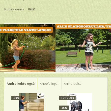
Model/varenr.:
8980
Andre købte også
Anbefalinger
Anmeldelser
-50%
POPULÆR
-35%