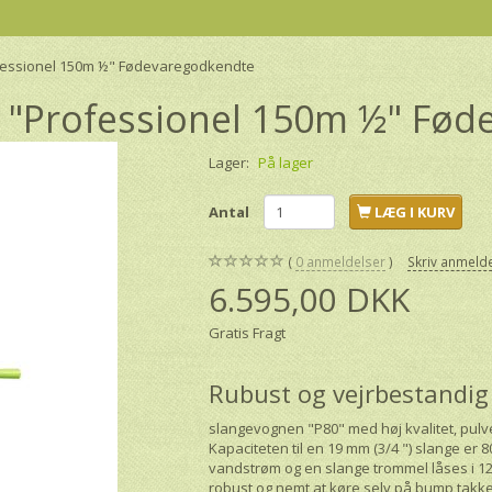
fessionel 150m ½" Fødevaregodkendte
 "Professionel 150m ½" Fød
Lager:
På lager
Antal
LÆG I KURV
0
anmeldelser
Skriv anmeld
6.595,00 DKK
Gratis Fragt
Rubust og vejrbestandig
slangevognen "P80" med høj kvalitet, pulv
Kapaciteten til en 19 mm (3/4 ") slange er 
vandstrøm og en slange trommel låses i 12
robust og nemt at køre selv på bump takk