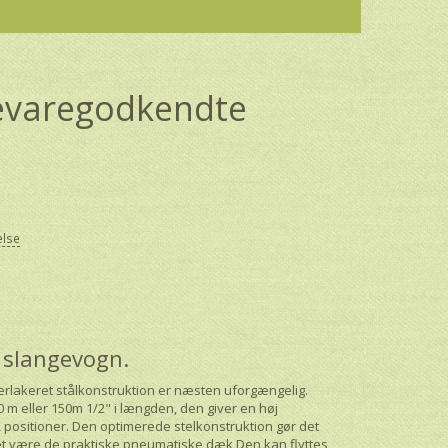
evaregodkendte
else
 slangevogn.
erlakeret stålkonstruktion er næsten uforgængelig.
80 m eller 150m 1/2" i længden, den giver en høj
 positioner. Den optimerede stelkonstruktion gør det
et være de praktiske pneumatiske dæk Den kan flyttes