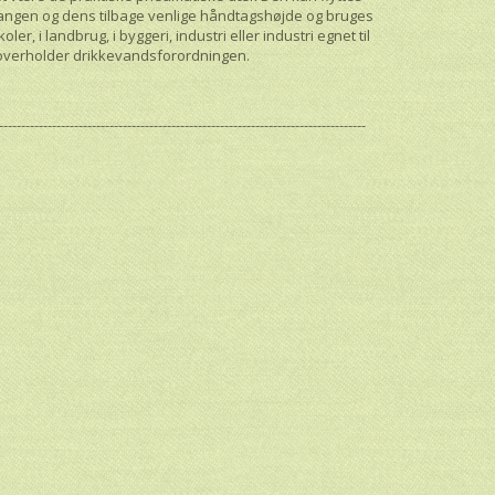
 slangen og dens tilbage venlige håndtagshøjde og bruges
er, i landbrug, i byggeri, industri eller industri egnet til
 overholder drikkevandsforordningen.
-----------------------------------------------------------------------------------