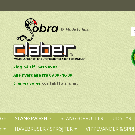
®
Made to last
Ring på Tlf: 69 15 05 82
Alle hverdage fra 09:00 - 16:00
E
ller via vores
kontaktformular.
NGE
SLANGEVOGN
SLANGEOPRULLER
UDSTYR 
r
HAVEBRUSER / SPRØJTER
VIPPEVANDER & SPR