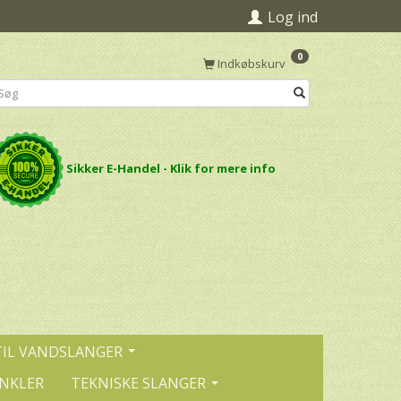
Log ind
0
Indkøbskurv
Sikker E-Handel - Klik for mere info
TIL VANDSLANGER
INKLER
TEKNISKE SLANGER