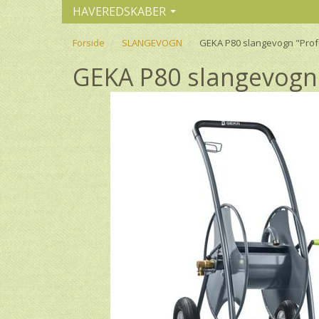
HAVEREDSKABER
Forside
SLANGEVOGN
GEKA P80 slangevogn "Pro
GEKA P80 slangevogn