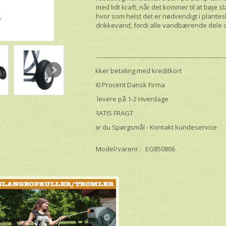
med lidt kraft, når det kommer til at bøje
hvor som helst det er nødvendigt i planteskol
drikkevand, fordi alle vandbærende dele
--------------------------------------------------------------------
Sikker betaling med kreditkort
100 Procent Dansk Firma
Vi levere på 1-2 Hverdage
GRATIS FRAGT
Har du Spørgsmål - Kontakt kundeservice
Model/varenr.:
EG850806