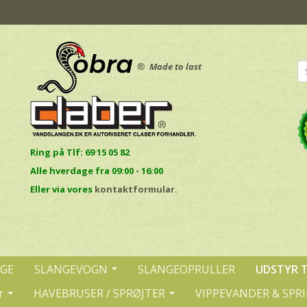
®
Made to last
Ring på Tlf: 69 15 05 82
Alle hverdage fra 09:00 - 16:00
E
ller via vores
kontaktformular.
NGE
SLANGEVOGN
SLANGEOPRULLER
UDSTYR 
r
HAVEBRUSER / SPRØJTER
VIPPEVANDER & SPR