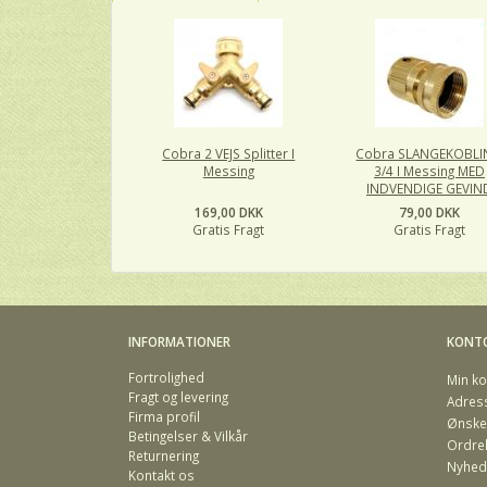
Cobra 2 VEJS Splitter I
Cobra SLANGEKOBL
Messing
3/4 I Messing MED
INDVENDIGE GEVIN
169,00 DKK
79,00 DKK
Gratis Fragt
Gratis Fragt
INFORMATIONER
KONT
Fortrolighed
Min ko
Fragt og levering
Adres
Firma profil
Ønskel
Betingelser & Vilkår
Ordreh
Returnering
Nyhed
Kontakt os