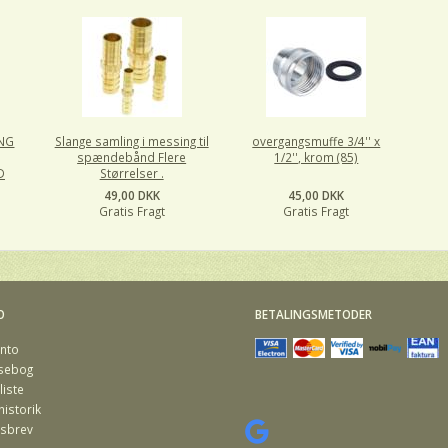
ING
Slange samling i messing til
overgangsmuffe 3/4'' x
spændebånd Flere
1/2'', krom (85)
D
Størrelser .
49,00 DKK
45,00 DKK
Gratis Fragt
Gratis Fragt
O
BETALINGSMETODER
nto
sebog
iste
istorik
sbrev