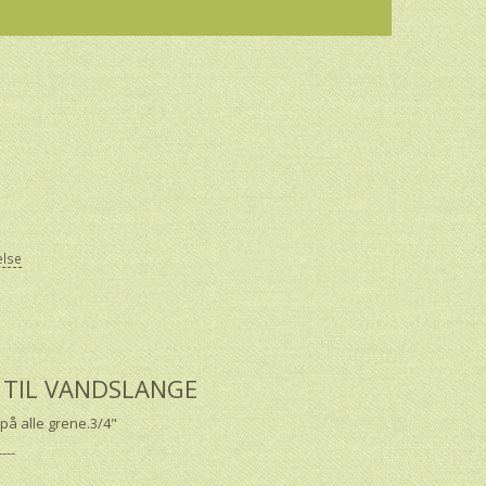
else
ng TIL VANDSLANGE
på alle grene.3/4"
----