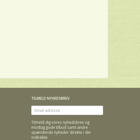
TILMELD NYHEDSBREV
Email-
adresse
Tilmeld dig vores nyhedsbrev og
modtag gode tilbud samt andre
spændende nyheder direkte i din
indbakke.