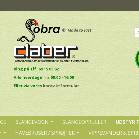
®
Made to last
Ring på Tlf: 69 15 05 82
Alle hverdage fra 09:00 - 16:00
E
ller via vores
kontaktformular.
NGE
SLANGEVOGN
SLANGEOPRULLER
UDSTYR 
r
HAVEBRUSER / SPRØJTER
VIPPEVANDER & SPR