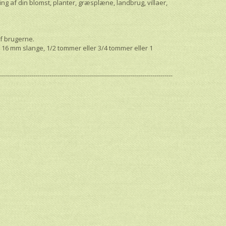
ng af din blomst, planter, græsplæne, landbrug, villaer,
af brugerne.
 16 mm slange, 1/2 tommer eller 3/4 tommer eller 1
--------------------------------------------------------------------------------------