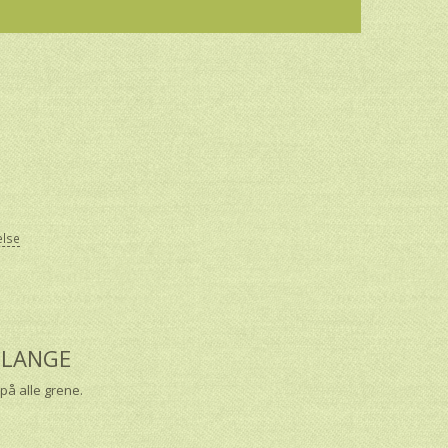
else
DSLANGE
på alle grene.