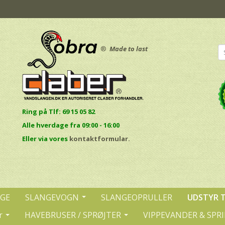
®
Made to last
Ring på Tlf: 69 15 05 82
Alle hverdage fra 09:00 - 16:00
E
ller via vores
kontaktformular.
NGE
SLANGEVOGN
SLANGEOPRULLER
UDSTYR 
r
HAVEBRUSER / SPRØJTER
VIPPEVANDER & SPR