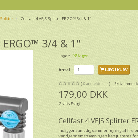
Splitter
Cellfast 4 VEJS Splitter ERGO™ 3/4 & 1"
er ERGO™ 3/4 & 1"
Lager:
På lager
Antal
LÆG I KURV
0
anmeldelser
Skriv anmeld
179,00 DKK
Gratis Fragt
Cellfast 4 VEJS Splitter
muliggør samtidig sammenføjning af fire en
vandgennemstrømningen kan justeres for 