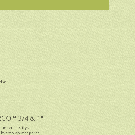
else
 ERGO™ 3/4 & 1"
heder til et tryk
hvert output separat