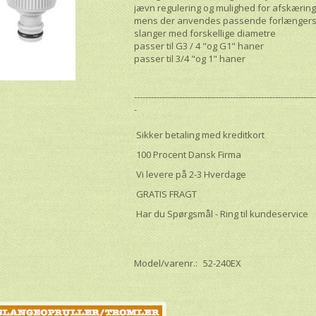
jævn regulering og mulighed for afskærin
mens der anvendes passende forlængerstik
slanger med forskellige diametre
passer til G3 / 4 "og G1" haner
passer til 3/4 "og 1" haner
----------------------------------------------------------------
-
Sikker betaling med kreditkort
100 Procent Dansk Firma
Vi levere på 2-3 Hverdage
GRATIS FRAGT
Har du Spørgsmål - Ring til kundeservice
Model/varenr.:
52-240EX