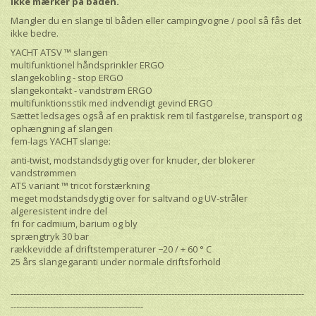
ikke mærker på båden.
Mangler du en slange til båden eller campingvogne / pool så fås det
ikke bedre.
YACHT ATSV ™ slangen
multifunktionel håndsprinkler ERGO
slangekobling - stop ERGO
slangekontakt - vandstrøm ERGO
multifunktionsstik med indvendigt gevind ERGO
Sættet ledsages også af en praktisk rem til fastgørelse, transport og
ophængning af slangen
fem-lags YACHT slange:
anti-twist, modstandsdygtig over for knuder, der blokerer
vandstrømmen
ATS variant ™ tricot forstærkning
meget modstandsdygtig over for saltvand og UV-stråler
algeresistent indre del
fri for cadmium, barium og bly
sprængtryk 30 bar
rækkevidde af driftstemperaturer −20 / + 60 ° C
25 års slangegaranti under normale driftsforhold
--------------------------------------------------------------------------------------------------------
-----------------------------------------------