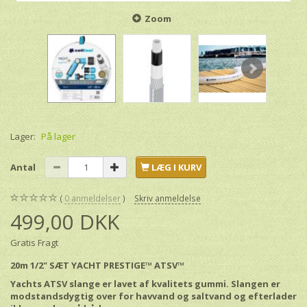
Zoom
Lager:
På lager
Antal
LÆG I KURV
0
anmeldelser
Skriv anmeldelse
499,00 DKK
Gratis Fragt
20m 1/2" SÆT YACHT PRESTIGE™ ATSV™
Yachts ATSV slange er lavet af kvalitets gummi. Slangen er
modstandsdygtig over for havvand og saltvand og efterlader