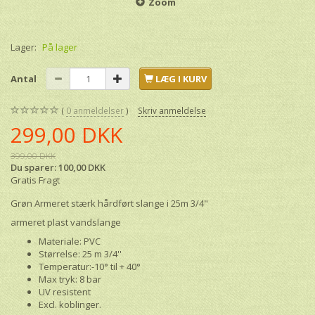
Zoom
Lager:
På lager
Antal
LÆG I KURV
0
anmeldelser
Skriv anmeldelse
299,00 DKK
399,00 DKK
Du sparer:
100,00 DKK
Gratis Fragt
Grøn Armeret stærk hårdført slange i 25m 3/4"
armeret plast vandslange
Materiale: PVC
Størrelse: 25 m 3/4''
Temperatur:-10° til + 40°
Max tryk: 8 bar
UV resistent
Excl. koblinger.