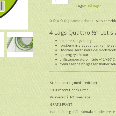
Lager:
På lager
0
anmeldelser
Skriv anmeld
4 Lags Quattro ½" Let sl
holdbar 4-lags slange
forstærkning lavet af garn af højest
UV-stabiliseret, indre del modstands
sprængtryk 20 bar
driftstemperaturområde −10/+50°C
fremragende brugsegenskaber selv
----------------------------------------------------------------
-
Sikker betaling med kreditkort
100 Procent Dansk Firma
Vi levere på 1-2 Hverdage
GRATIS FRAGT
Har du Spørgsmål - Kontakt kundeservice