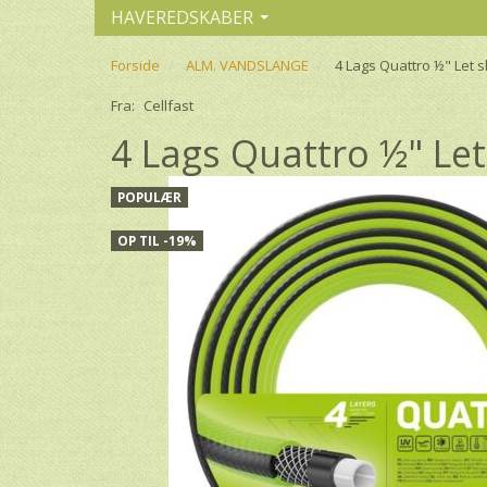
HAVEREDSKABER
Forside
ALM. VANDSLANGE
4 Lags Quattro ½" Let 
Fra:
Cellfast
4 Lags Quattro ½" Let
POPULÆR
OP TIL -19%