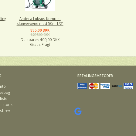
ling
Andeca Luksus Komplet
slangevogne med 50m 1/2"
895,00 DKK
1.295,00 DKK
Du sparer:
400,00 DKK
Gratis Fragt
O
BETALINGSMETODER
nto
sebog
iste
istorik
sbrev