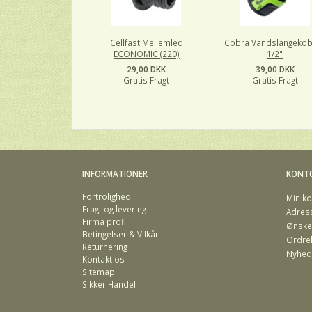
Cellfast Mellemled
Cobra Vandslangekob
ECONOMIC (220)
1/2"
29,00 DKK
39,00 DKK
Gratis Fragt
Gratis Fragt
INFORMATIONER
KONT
Fortrolighed
Min ko
Fragt og levering
Adres
Firma profil
Ønskel
Betingelser & Vilkår
Ordreh
Returnering
Nyhed
Kontakt os
Sitemap
Sikker Handel