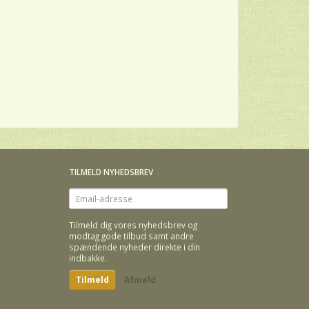
TILMELD NYHEDSBREV
Email-
adresse
Tilmeld dig vores nyhedsbrev og
modtag gode tilbud samt andre
spændende nyheder direkte i din
indbakke.
Tilmeld
Afmeld