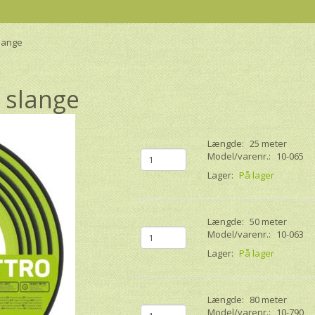
slange
 slange
Længde:
25 meter
Model/varenr.:
10-065
Lager:
På lager
Længde:
50 meter
Model/varenr.:
10-063
Lager:
På lager
Længde:
80 meter
Model/varenr.:
10-790