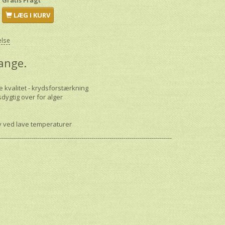
LÆG I KURV
else
ange.
e kvalitet - krydsforstærkning
dygtig over for alger
 ved lave temperaturer
--------------------------------------------------------------------------------------