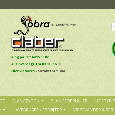
®
Made to last
Ring på Tlf: 69 15 05 82
Alle hverdage fra 09:00 - 16:00
E
ller via vores
kontaktformular.
GE
SLANGEVOGN
SLANGEOPRULLER
UDSTYR 
r
HAVEBRUSER / SPRØJTER
VIPPEVANDER & SPR