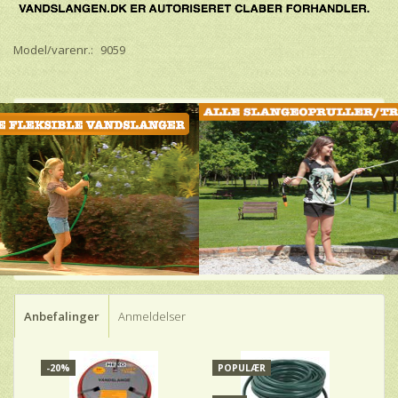
Model/varenr.:
9059
Anbefalinger
Anmeldelser
-20%
POPULÆR
-