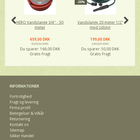
-20%
HERO Vandslange 3/4'' - 50
Vandslange 20 meter 1/2"
Cl
meter
med Udstyr
659,00 DKK
199,00 DKK
825,00 DKK
249,00 DKK
Du sparer:
166,00 DKK
Du sparer:
50,00 DKK
Gratis Fragt
Gratis Fragt
INFORMATIONER
Fortrolighed
Fragt og levering
Firma profil
Betingelser & Vilkår
Returnering
Kontakt os
Sitemap
Sikker Handel