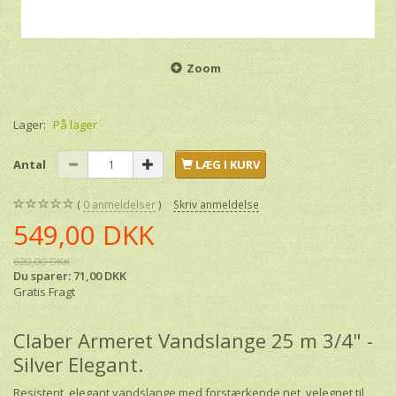
Zoom
Lager:
På lager
Antal
LÆG I KURV
0
anmeldelser
Skriv anmeldelse
549,00 DKK
620,00 DKK
Du sparer:
71,00 DKK
Gratis Fragt
Claber Armeret Vandslange 25 m 3/4" -
Silver Elegant.
Resistent, elegant vandslange med forstærkende net, velegnet til