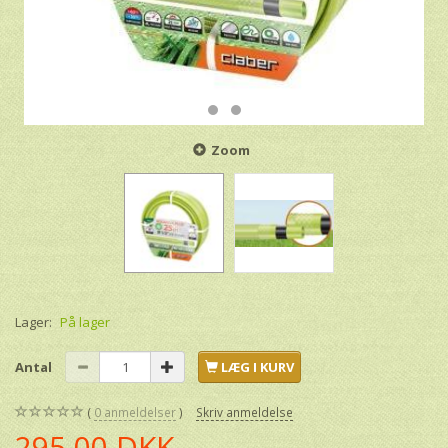
Zoom
Lager:
På lager
Antal
LÆG I KURV
0
anmeldelser
Skriv anmeldelse
295,00 DKK