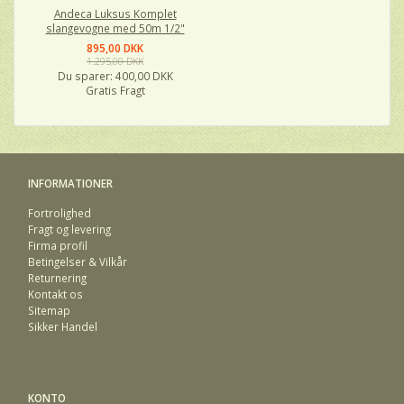
Andeca Luksus Komplet
slangevogne med 50m 1/2"
895,00 DKK
1.295,00 DKK
Du sparer:
400,00 DKK
Gratis Fragt
INFORMATIONER
Fortrolighed
Fragt og levering
Firma profil
Betingelser & Vilkår
Returnering
Kontakt os
Sitemap
Sikker Handel
KONTO