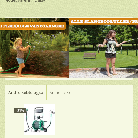
Model/varenr.:
Daisy
Andre købte også
Anmeldelser
-31%