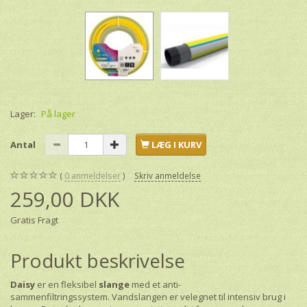
Lager:
På lager
Antal
LÆG I KURV
0
anmeldelser
Skriv anmeldelse
259,00 DKK
Gratis Fragt
Produkt beskrivelse
Daisy
er en fleksibel
slange
med et anti-
sammenfiltringssystem.
Vandslangen
er velegnet til intensiv brug i