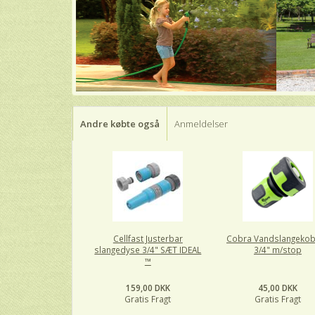
Andre købte også
Anmeldelser
Cellfast Justerbar
Cobra Vandslangekob
slangedyse 3/4" SÆT IDEAL
3/4" m/stop
™
159,00 DKK
45,00 DKK
Gratis Fragt
Gratis Fragt