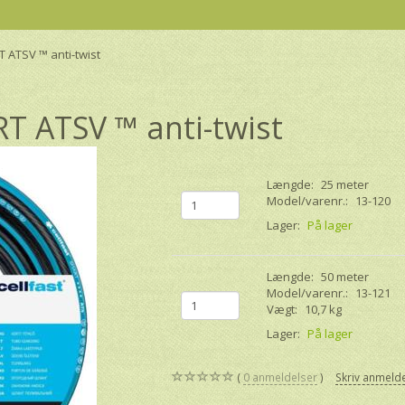
 ATSV ™ anti-twist
T ATSV ™ anti-twist
Længde:
25 meter
Model/varenr.:
13-120
Lager:
På lager
Længde:
50 meter
Model/varenr.:
13-121
Vægt:
10,7 kg
Lager:
På lager
0
anmeldelser
Skriv anmeld