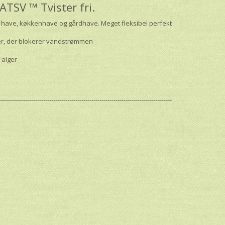
TSV ™ Tvister fri.
il have, køkkenhave og gårdhave. Meget fleksibel perfekt
der, der blokerer vandstrømmen
 alger
--------------------------------------------------------------------------------------