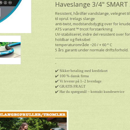
Haveslange 3/4" SMART A
Resistent, hårdfør vandslange, velegnet t
til oprul. trelags slange
anti-twist, modstandsdygtig over for knu
ATS variant ™ tricot forstærkning
UV-stabiliseret, indre del resistent over for
holdbar og fleksibel
temperaturområde −20 / + 60 ° С
5 års garanti under normale driftsforhold.
----------------------------------------------------------------
-
✔️ Sikker betaling med kreditkort
✔️ 100 % dansk firma
✔️ Vi leverer på 1–2 hverdage
✔️ GRATIS FRAGT
✔️ Har du spørgsmål – kontakt kundeservice