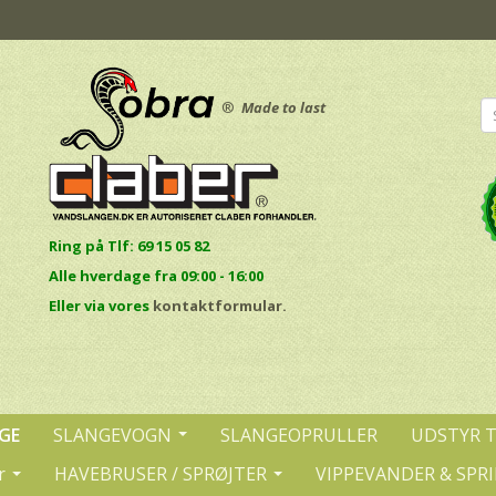
®
Made to last
Ring på Tlf: 69 15 05 82
Alle hverdage fra 09:00 - 16:00
E
ller via vores
kontaktformular.
GE
SLANGEVOGN
SLANGEOPRULLER
UDSTYR 
r
HAVEBRUSER / SPRØJTER
VIPPEVANDER & SPR