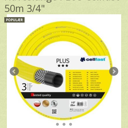
50m 3/4"
POPULÆR