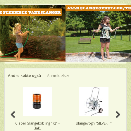
Andre købte også
Anmeldelser
Claber Slangekobling 1/2" -
slangevogn "SILVER II"
Gl
3/4"