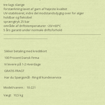
tre-lags slange
forstærkning lavet af garn af højeste kvalitet
UV-stabiliseret, indre del modstandsdygtig over for alger
holdbar og fleksibel
sprængtryk 25 bar
område af driftstemperaturer −20/+60°С
5 års garanti under normale driftsforhold
--------------------------------------------------------------------------------------------------------
-----------------------------------------------
Sikker betaling med kreditkort
100 Procent Dansk Firma
Vi levere på 1-2 Hverdage
GRATIS FRAGT
Har du Spørgsmål - Ring til kundeservice
Model/varenr.:
10-221
Vægt:
10,5 kg