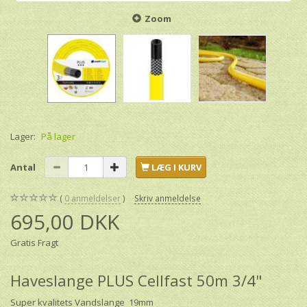
Zoom
Lager:
På lager
Antal
LÆG I KURV
0
anmeldelser
Skriv anmeldelse
695,00 DKK
Gratis Fragt
Haveslange PLUS Cellfast 50m 3/4"
Super kvalitets Vandslange 19mm