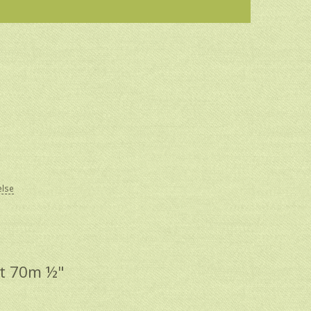
else
st 70m ½"