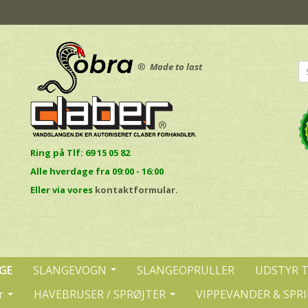
®
Made to last
Ring på Tlf: 69 15 05 82
Alle hverdage fra 09:00 - 16:00
E
ller via vores
kontaktformular.
GE
SLANGEVOGN
SLANGEOPRULLER
UDSTYR 
r
HAVEBRUSER / SPRØJTER
VIPPEVANDER & SPR