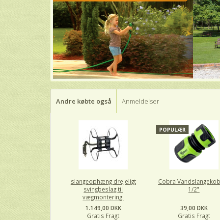
Andre købte også
Anmeldelser
POPULÆR
slangeophæng drejeligt
Cobra Vandslangekob
svingbeslag til
1/2"
vægmontering.
1.149,00 DKK
39,00 DKK
Gratis Fragt
Gratis Fragt