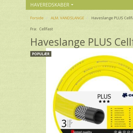
HAVEREDSKABER
Forside
ALM. VANDSLANGE
Haveslange PLUS Cellf
Fra:
Cellfast
Haveslange PLUS Cell
POPULÆR