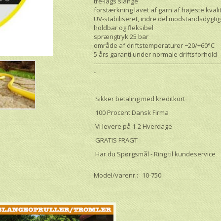
tre-lags slange
forstærkning lavet af garn af højeste kvali
UV-stabiliseret, indre del modstandsdygtig
holdbar og fleksibel
sprængtryk 25 bar
område af driftstemperaturer −20/+60°С
5 års garanti under normale driftsforhold
----------------------------------------------------------------
-
Sikker betaling med kreditkort
100 Procent Dansk Firma
Vi levere på 1-2 Hverdage
GRATIS FRAGT
Har du Spørgsmål - Ring til kundeservice
Model/varenr.:
10-750