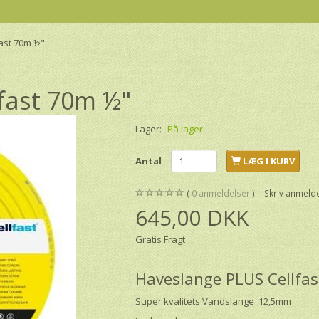
ast 70m ½"
fast 70m ½"
Lager:
På lager
Antal
LÆG I KURV
0
anmeldelser
Skriv anmeld
645,00 DKK
Gratis Fragt
Haveslange PLUS Cellfa
Super kvalitets Vandslange 12,5mm