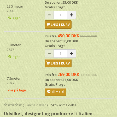
Du sparer:
55,00 DKK
22,5 meter
Gratis Fragt
2858
På lager
LÆG I KURV
450,00 DKK
Pris fra
500,00 DKK
Du sparer:
50,00 DKK
30 meter
Gratis Fragt
2877
På lager
LÆG I KURV
269,00 DKK
Pris fra
300,00 DKK
7,5meter
Du sparer:
31,00 DKK
2827
Gratis Fragt
Ikke på lager
Tilmeld
0
anmeldelser
Skriv anmeldelse
Udvilket, designet og produceret i Italien.