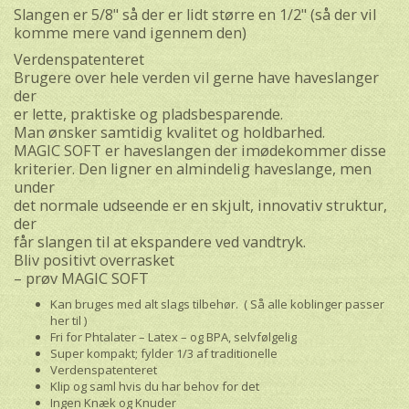
Slangen er 5/8" så der er lidt større en 1/2" (så der vil
komme mere vand igennem den)
Verdenspatenteret
Brugere over hele verden vil gerne have haveslanger
der
er lette, praktiske og pladsbesparende.
Man ønsker samtidig kvalitet og holdbarhed.
MAGIC SOFT er haveslangen der imødekommer disse
kriterier. Den ligner en almindelig haveslange, men
under
det normale udseende er en skjult, innovativ struktur,
der
får slangen til at ekspandere ved vandtryk.
Bliv positivt overrasket
– prøv MAGIC SOFT
Kan bruges med alt slags tilbehør. ( Så alle koblinger passer
her til )
Fri for Phtalater – Latex – og BPA, selvfølgelig
Super kompakt; fylder 1/3 af traditionelle
Verdenspatenteret
Klip og saml hvis du har behov for det
Ingen Knæk og Knuder