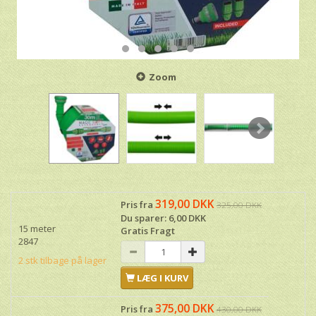
Zoom
319,00 DKK
Pris fra
325,00 DKK
Du sparer:
6,00 DKK
15 meter
Gratis Fragt
2847
2 stk tilbage på lager
LÆG I KURV
375,00 DKK
Pris fra
430,00 DKK