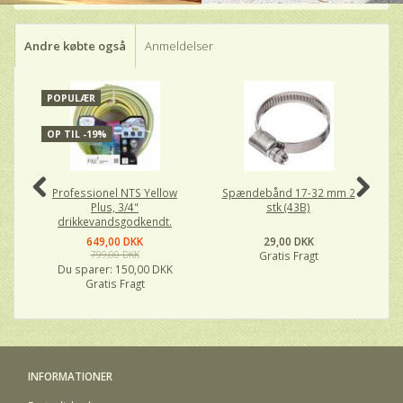
Andre købte også
Anmeldelser
POPULÆR
P
OP TIL -19%
Professionel NTS Yellow
Spændebånd 17-32 mm 2
CO
Plus, 3/4"
stk (43B)
drikkevandsgodkendt.
649,00 DKK
29,00 DKK
799,00 DKK
Gratis Fragt
Du sparer:
150,00 DKK
Gratis Fragt
INFORMATIONER