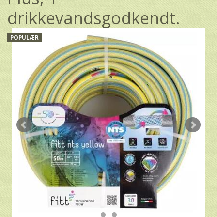
drikkevandsgodkendt.
POPULÆR