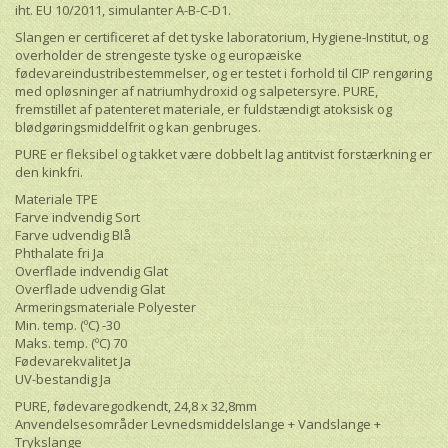
iht. EU 10/2011, simulanter A-B-C-D1.
Slangen er certificeret af det tyske laboratorium, Hygiene-Institut, og
overholder de strengeste tyske og europæiske
fødevareindustribestemmelser, og er testet i forhold til CIP rengøring
med opløsninger af natriumhydroxid og salpetersyre. PURE,
fremstillet af patenteret materiale, er fuldstændigt atoksisk og
blødgøringsmiddelfrit og kan genbruges.
PURE er fleksibel og takket være dobbelt lag antitvist forstærkning er
den kinkfri.
Materiale TPE
Farve indvendig Sort
Farve udvendig Blå
Phthalate fri Ja
Overflade indvendig Glat
Overflade udvendig Glat
Armeringsmateriale Polyester
Min. temp. (ºC) -30
Maks. temp. (ºC) 70
Fødevarekvalitet Ja
UV-bestandig Ja
PURE, fødevaregodkendt, 24,8 x 32,8mm
Anvendelsesområder Levnedsmiddelslange + Vandslange +
Trykslange