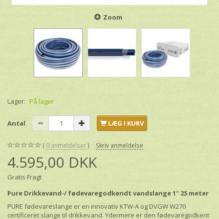
Zoom
Lager:
På lager
Antal
LÆG I KURV
0
anmeldelser
Skriv anmeldelse
4.595,00 DKK
Gratis Fragt
Pure Drikkevand-/ fødevaregodkendt vandslange 1" 25 meter
PURE fødevareslange er en innovativ KTW-A og DVGW W270
certificeret slange til drikkevand. Ydermere er den fødevaregodkent