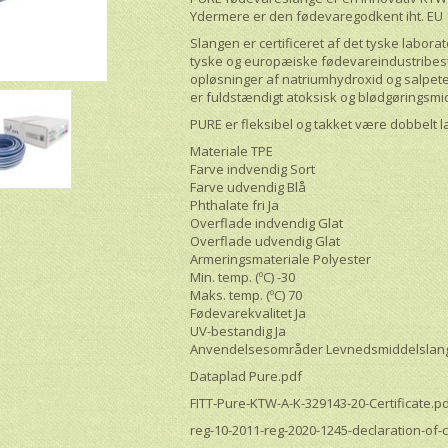
Ydermere er den fødevaregodkent iht. EU 
Slangen er certificeret af det tyske labora
tyske og europæiske fødevareindustribeste
opløsninger af natriumhydroxid og salpeter
er fuldstændigt atoksisk og blødgøringsmi
PURE er fleksibel og takket være dobbelt la
Materiale TPE
Farve indvendig Sort
Farve udvendig Blå
Phthalate fri Ja
Overflade indvendig Glat
Overflade udvendig Glat
Armeringsmateriale Polyester
Min. temp. (ºC) -30
Maks. temp. (ºC) 70
Fødevarekvalitet Ja
UV-bestandig Ja
Anvendelsesområder Levnedsmiddelslang
Dataplad Pure.pdf
FITT-Pure-KTW-A-K-329143-20-Certificate.p
reg-10-2011-reg-2020-1245-declaration-of-