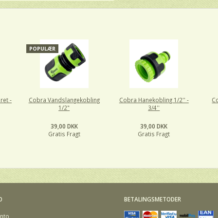
POPULÆR
ret -
Cobra Vandslangekobling
Cobra Hanekobling 1/2'' -
Co
1/2"
3/4''
39,00 DKK
39,00 DKK
Gratis Fragt
Gratis Fragt
O
BETALINGSMETODER
nto