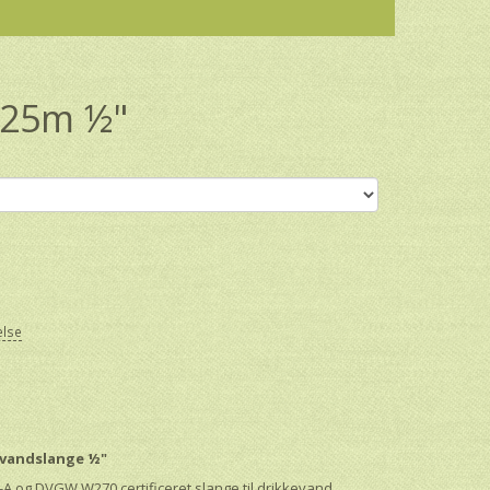
 25m ½"
else
 vandslange ½"
 og DVGW W270 certificeret slange til drikkevand.