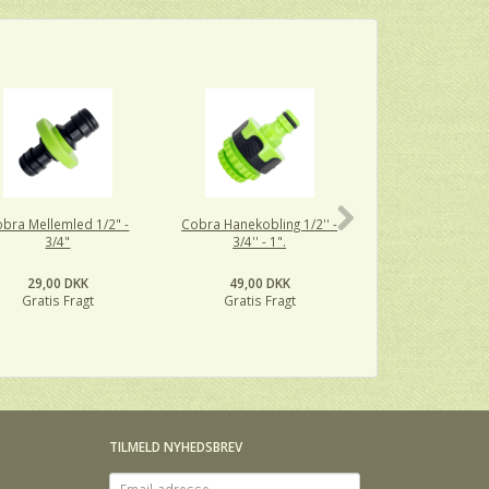
bra Mellemled 1/2" -
Cobra Hanekobling 1/2'' -
Cobra filter ko
3/4"
3/4'' - 1".
vandpumpe med r
stålfilter
29,00 DKK
49,00 DKK
189,00 DK
Gratis Fragt
Gratis Fragt
Gratis Fra
TILMELD NYHEDSBREV
Email-