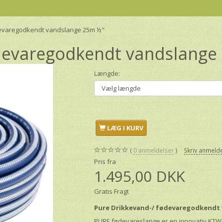
devaregodkendt vandslange 25m ½"
ødevaregodkendt vandslange
Længde:
LÆG I KURV
0
anmeldelser
Skriv anmeld
Pris fra
1.495,00 DKK
Gratis Fragt
Pure Drikkevand-/ fødevaregodkendt
PURE fødevareslange er en innovativ KTW-A