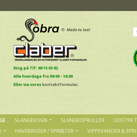
®
Made to last
Ring på Tlf: 69 15 05 82
Alle hverdage fra 09:00 - 16:00
E
ller via vores
kontaktformular.
GE
SLANGEVOGN
SLANGEOPRULLER
UDSTYR 
r
HAVEBRUSER / SPRØJTER
VIPPEVANDER & SPR