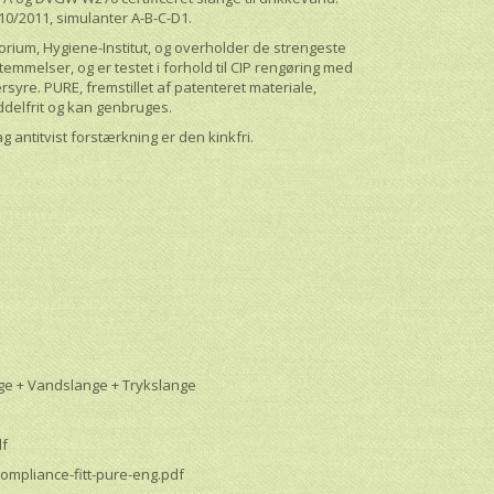
10/2011, simulanter A-B-C-D1.
torium, Hygiene-Institut, og overholder de strengeste
mmelser, og er testet i forhold til CIP rengøring med
syre. PURE, fremstillet af patenteret materiale,
ddelfrit og kan genbruges.
g antitvist forstærkning er den kinkfri.
e + Vandslange + Trykslange
df
compliance-fitt-pure-eng.pdf