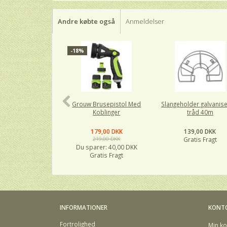
Andre købte også
Anmeldelser
-18%
Grouw Brusepistol Med
Slangeholder galvanise
Koblinger
tråd 40m
179,00 DKK
139,00 DKK
219,00 DKK
Gratis Fragt
Du sparer:
40,00 DKK
Gratis Fragt
INFORMATIONER
KONT
Fortrolighed
Min ko