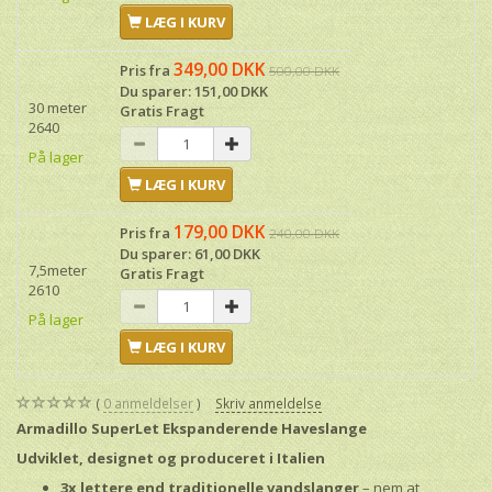
LÆG I KURV
349,00 DKK
Pris fra
500,00 DKK
Du sparer:
151,00 DKK
30 meter
Gratis Fragt
2640
På lager
LÆG I KURV
179,00 DKK
Pris fra
240,00 DKK
Du sparer:
61,00 DKK
7,5meter
Gratis Fragt
2610
På lager
LÆG I KURV
0
anmeldelser
Skriv anmeldelse
Armadillo SuperLet Ekspanderende Haveslange
Udviklet, designet og produceret i Italien
3x lettere end traditionelle vandslanger
– nem at