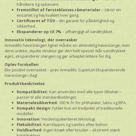
håndtere og opbevare.
Fremstillet af førsteklasses råmaterialer
– sikrer en
ensartet og høj kvalitet hver gang.
Certificeret af TÜV
– din garanti for pålidelighed og
sikkerhed.
Ekspanderer op til 7%
– afhængigt af vandtrykket.
Innovativ teknologi, der overrasker
Armadillo haveslangen ligner måske en almindelig haveslange, men
dens unikke, skjulte struktur gør den helt speciel. Når vandtrykket
øges, ekspanderer slangen og gør arbejdet lettere for dig.
Oplev forskellen
Bliv positivt overrasket – prøv Armadillo SuperLet Ekspanderende
Haveslange i dag!
Produktbeskrivelse
Kompatibilitet:
Kan anvendes med alle typer tilbehør –
passer til alle standardkoblinger.
Materialesikkerhed:
100 % fri for phthalater, latex og BPA.
Kompakt design:
Fylder kun en tredjedel af traditionelle
modeller.
Innovation:
Verdenspatenteret teknologi.
Fleksibilitet:
Kan klippes og samles efter behov.
Holdbarhed:
Ingen knæk eller knuder – ekstremt stærk
konstruktion.