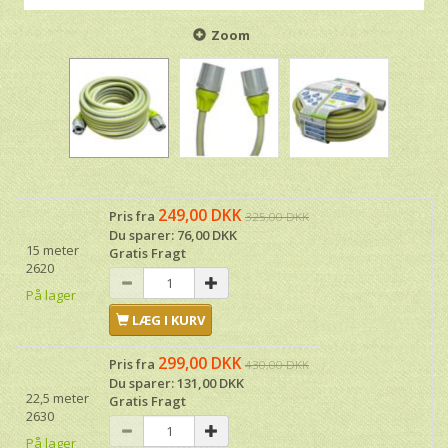
Zoom
249,00 DKK
Pris fra
325,00 DKK
Du sparer:
76,00 DKK
15 meter
Gratis Fragt
2620
På lager
LÆG I KURV
299,00 DKK
Pris fra
430,00 DKK
Du sparer:
131,00 DKK
22,5 meter
Gratis Fragt
2630
På lager