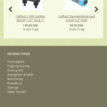
Cellfast 2 VEJS Splitter
Cellfast Slangekobling med
ERGO™ 1/2" 3/4 & 1"
on/off 1/2" (205)
149,00 DKK
99,00 DKK
Gratis Fragt
Gratis Fragt
INFORMATIONER
Fortrolighed
Fragt og levering
Firma profil
Betingelser & Vilkår
Returnering
Kontakt os
Sitemap
Sikker Handel