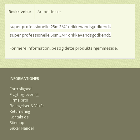
Beskrivelse
Anmeldelser
super professionelle 25m 3/4" drikkevandsgodkendt.
super professionelle 50m 3/4" drikkevandsgodkendt.
For mere information, besøg dette produkts
hjemmeside
.
INFORMATIONER
Fortrolighed
Fragt og levering
Firma profil
Betingelser & Vilkår
Returnering
Kontakt os
Sitemap
Sikker Handel