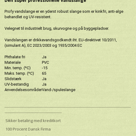
Den super professionelle vandslange
Profy vandslange er en yderst robust slange som er kinkfri, anti-alge
behandlet og UV-resistent.
Velegnet til industrielt brug, skurvogne og på byggepladser.
Vandslangen er drikkevandsgodkendt iht. EU-direktivet 10/2011,
(simulant A), EC 2023/2003 og 1935/2004 EC
Phthalate fri
Ja
Materiale
PVC
Min. temp. (ºC)
-15
Maks. temp. (ºC)
65
Slidstærk
Ja
UV-bestandig
Ja
Anvendelsesområder
Vand-/spuleslange
--------------------------------------------------------------------------------------------------------
-----------------------------------------------
Sikker betaling med kreditkort
100 Procent Dansk Firma