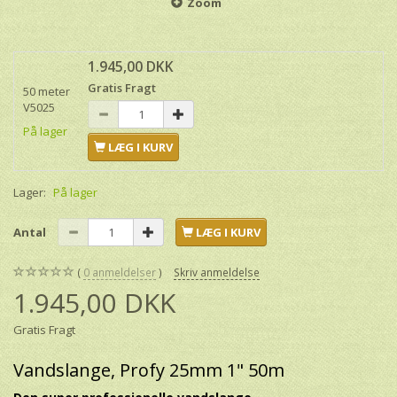
Zoom
1.945,00 DKK
Gratis Fragt
50 meter
V5025
På lager
LÆG I KURV
Lager:
På lager
Antal
LÆG I KURV
0
anmeldelser
Skriv anmeldelse
1.945,00 DKK
Gratis Fragt
Vandslange, Profy 25mm 1" 50m