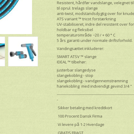
Resistent, hårdfør vandslange, velegnet t
til oprul. trelags slange
anti-twist, modstandsdygtig over for knu
ATS variant ™ tricot forstærkning
UV-stabiliseret, indre del resistent over for
holdbar og fleksibel
temperaturområde −20 / + 60 ° С
5 års garanti under normale driftsforhold.
Vandingsættet inkluderer:
SMART ATSV ™ slange
IDEAL ™ tilbehør:
justerbar slangedyse
slangekobling - stop
slangekobling - vandgennemstrømning
hanekobling med indvendigt gevind 3/4 "
----------------------------------------------------------------
-
Sikker betaling med kreditkort
100 Procent Dansk Firma
Vi levere på 1-2 Hverdage
GRATIS FRAGT