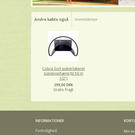
Andre købte også
Anmeldelser
Cobra Sort pulverlakeret
slangeophæng (til 50 m
1/2")
299,00 DKK
Gratis Fragt
INFORMATIONER
KONT
Fortrolighed
Min ko