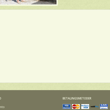
O
BETALINGSMETODER
nto