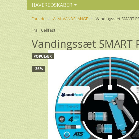
HAVEREDSKABER
Forside
ALM. VANDSLANGE
Vandingssæt SMART PR
Fra:
Cellfast
Vandingssæt SMART P
POPULÆR
-36%