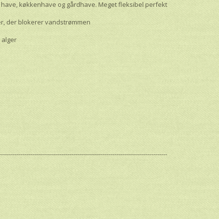
il have, køkkenhave og gårdhave. Meget fleksibel perfekt
der, der blokerer vandstrømmen
 alger
--------------------------------------------------------------------------------------