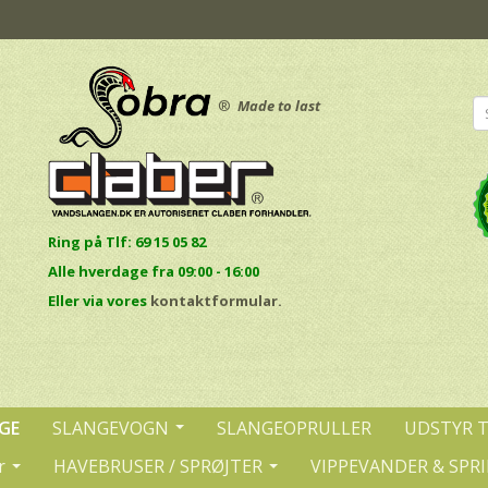
®
Made to last
Ring på Tlf: 69 15 05 82
Alle hverdage fra 09:00 - 16:00
E
ller via vores
kontaktformular.
GE
SLANGEVOGN
SLANGEOPRULLER
UDSTYR 
r
HAVEBRUSER / SPRØJTER
VIPPEVANDER & SPR