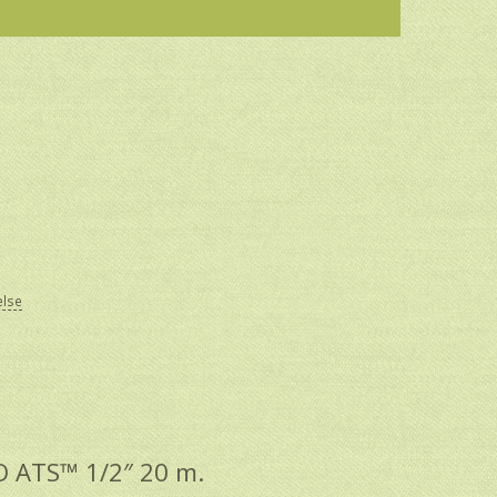
else
 ATS™ 1/2″ 20 m.