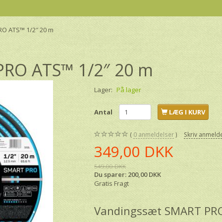
O ATS™ 1/2″ 20 m
RO ATS™ 1/2″ 20 m
Lager:
På lager
Antal
LÆG I KURV
0
anmeldelser
Skriv anmeld
349,00 DKK
549,00 DKK
Du sparer:
200,00 DKK
Gratis Fragt
Vandingssæt SMART PRO