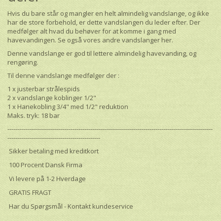
Hvis du bare står og mangler en helt almindelig vandslange, og ikke
har de store forbehold, er dette vandslangen du leder efter. Der
medfølger alt hvad du behøver for at komme i gang med
havevandingen. Se også vores andre vandslanger
her.
Denne vandslange er god til lettere almindelig havevanding, og
rengøring.
Til denne vandslange medfølger der :
1 x justerbar strålespids
2 x vandslange koblinger 1/2"
1 x Hanekobling 3/4" med 1/2" reduktion
Maks. tryk: 18 bar
--------------------------------------------------------------------------------------------------------
-----------------------------------------------
Sikker betaling med kreditkort
100 Procent Dansk Firma
Vi levere på 1-2 Hverdage
GRATIS FRAGT
Har du Spørgsmål - Kontakt kundeservice