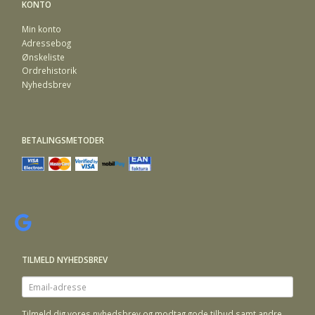
KONTO
Min konto
Adressebog
Ønskeliste
Ordrehistorik
Nyhedsbrev
BETALINGSMETODER
TILMELD NYHEDSBREV
Email-
adresse
Tilmeld dig vores nyhedsbrev og modtag gode tilbud samt andre