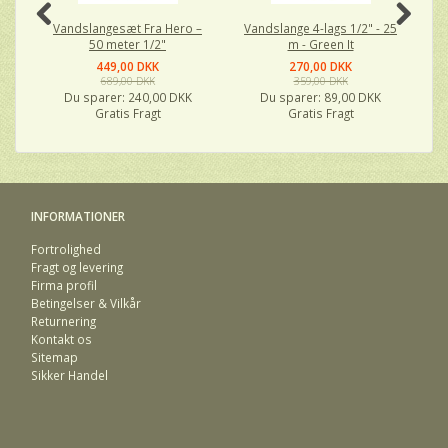
Vandslangesæt Fra Hero –
Vandslange 4-lags 1/2" - 25
V
50 meter 1/2"
m - Green It
449,00 DKK
270,00 DKK
689,00 DKK
359,00 DKK
Du sparer:
240,00 DKK
Du sparer:
89,00 DKK
Gratis Fragt
Gratis Fragt
INFORMATIONER
Fortrolighed
Fragt og levering
Firma profil
Betingelser & Vilkår
Returnering
Kontakt os
Sitemap
Sikker Handel