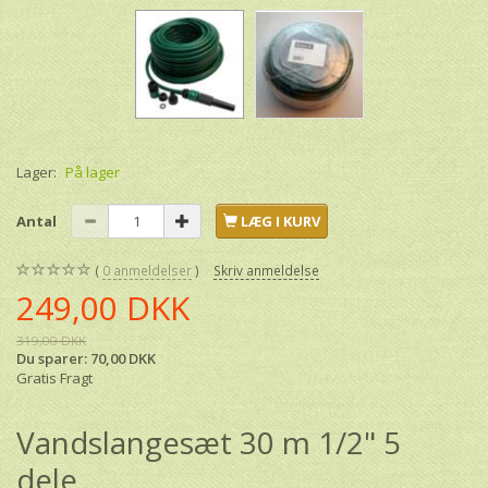
Lager:
På lager
Antal
LÆG I KURV
0
anmeldelser
Skriv anmeldelse
249,00 DKK
319,00 DKK
Du sparer:
70,00 DKK
Gratis Fragt
Vandslangesæt 30 m 1/2" 5
dele.