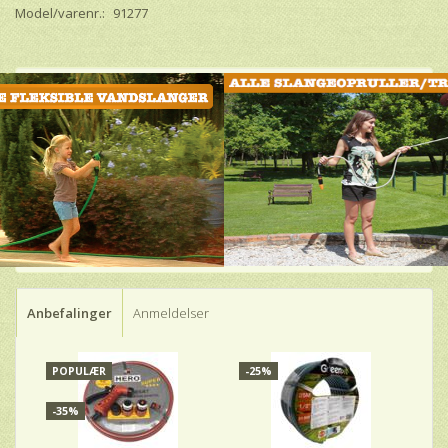
Model/varenr.:
91277
Anbefalinger
Anmeldelser
POPULÆR
-25%
-
-35%