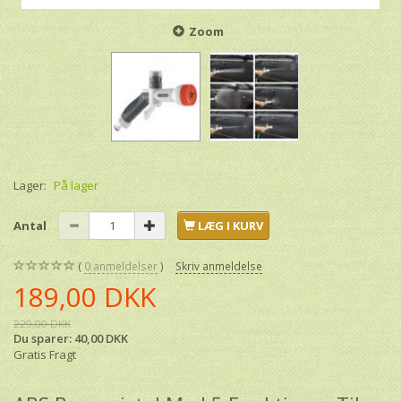
Zoom
Lager:
På lager
Antal
LÆG I KURV
0
anmeldelser
Skriv anmeldelse
189,00 DKK
229,00 DKK
Du sparer:
40,00 DKK
Gratis Fragt