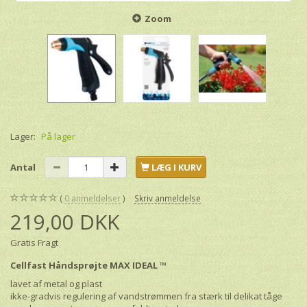
Zoom
Lager:
På lager
Antal
LÆG I KURV
0
anmeldelser
Skriv anmeldelse
219,00 DKK
Gratis Fragt
Cellfast Håndsprøjte MAX IDEAL ™
lavet af metal og plast
ikke-gradvis regulering af vandstrømmen fra stærk til delikat tåge